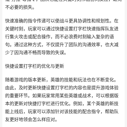
不必要的损失。
快速准确的指令传递可以使战斗更具协调性和规划性。在
关键时刻，玩家可以通过快捷设置打字栏快速指挥队友进
行集火攻击或配合操作，而不必浪费时刻输入复杂的语
句。通过这种方式，不仅提升了团队的沟通效率，也大减
少了因沟通不畅而导致的失误。
快捷设置打字栏的优化与更新
随着游戏的版本更新，英雄的技能和玩法也在不断变化。
由此，及时更新快捷设置打字栏的内容也是提升游戏体验
的重要环节。如果玩家常用某些英雄或战术，可以根据版
本的更新对快捷打字栏进行优化。例如，某个英雄的新技
能上线后，玩家可以添加针对该技能的配合指令，帮助队
友更好地领会怎么样应对。