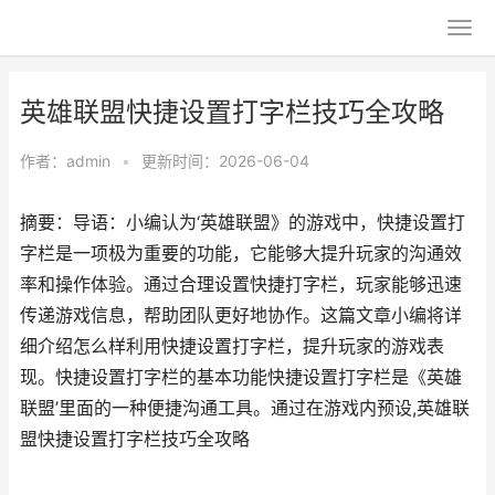
英雄联盟快捷设置打字栏技巧全攻略
作者：
admin
•
更新时间：2026-06-04
摘要：导语：小编认为‘英雄联盟》的游戏中，快捷设置打
字栏是一项极为重要的功能，它能够大提升玩家的沟通效
率和操作体验。通过合理设置快捷打字栏，玩家能够迅速
传递游戏信息，帮助团队更好地协作。这篇文章小编将详
细介绍怎么样利用快捷设置打字栏，提升玩家的游戏表
现。快捷设置打字栏的基本功能快捷设置打字栏是《英雄
联盟’里面的一种便捷沟通工具。通过在游戏内预设,英雄联
盟快捷设置打字栏技巧全攻略