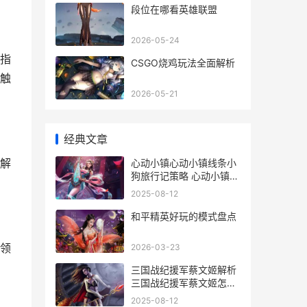
段位在哪看英雄联盟
2026-05-24
指
CSGO烧鸡玩法全面解析
触
2026-05-21
经典文章
解
心动小镇心动小镇线条小
狗旅行记策略 心动小镇是
哪家公司
2025-08-12
和平精英好玩的模式盘点
领
2026-03-23
三国战纪援军蔡文姬解析
三国战纪援军蔡文姬怎么
样
2025-08-12