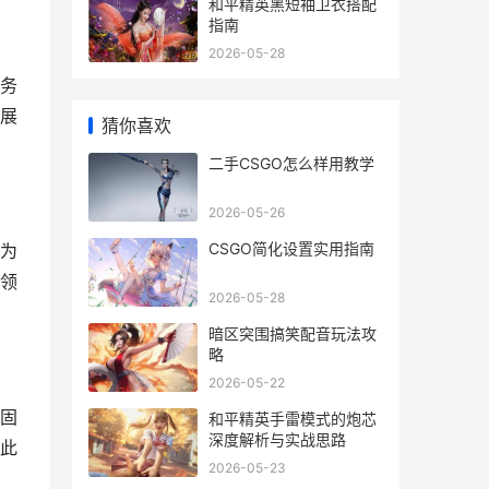
和平精英黑短袖卫衣搭配
指南
2026-05-28
务
展
猜你喜欢
二手CSGO怎么样用教学
2026-05-26
CSGO简化设置实用指南
为
领
2026-05-28
暗区突围搞笑配音玩法攻
略
2026-05-22
固
和平精英手雷模式的炮芯
深度解析与实战思路
此
2026-05-23