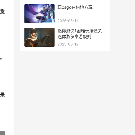
玩csgo在何地方玩
悉
2026-05-11
迷你游侠1困难玩法通关
迷你游侠桌游规则
2025-08-12
。
录