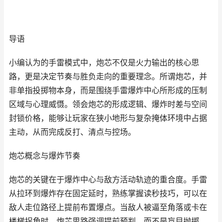
导语
小编认为的手雷模式中，炮芯不仅是火力输出的核心思
路，更是决定节奏与胜负走向的重要理念。所谓炮芯，并
非单指投掷物本身，而是围绕手雷爆炸中心所形成的压制
区域与心理威慑。领会炮芯的形成逻辑、爆炸时差与空间
封锁价格，能够让玩家在狭小地形与复杂掩体环境中占据
主动，从而完成反打、清点与控场。
炮芯概念与爆炸节奏
炮芯的关键在于爆炸中心与敌方活动轨迹的重合度。手雷
从拉环到爆炸存在固定延时，熟练掌握读秒技巧，可以在
敌人走位路径上提前布置爆点。当敌人被逼至角落或卡在
楼梯拐角时，炮芯思路强调提前预判，而不是盲目抛掷。