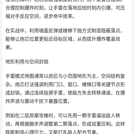
合理控制爆炸时刻，让手雷在落地后短时刻内引爆，可压
缩对手反应空间，进步命中效率。
在实战中，利用墙面反弹或楼梯下抛方式制造隐蔽落点，
能够让炮芯位置更贴近目标区域，从而提升爆炸覆盖效
果。
地形利用与空间封锁
手雷模式地图通常以房区与小范围地形为主，空间结构复
杂。炮芯打法强调利用门口、窗口、楼梯口等关键节点形
成封锁。通过连续投掷手雷，使敌方失去转移通道，在爆
炸声浪与震动干扰下暴露位置。
例如在二层房屋攻楼时，可以先用一颗手雷逼迫敌人移
动，再根据脚步声调整第二颗落点，形成双重压制。这样
既能制造心理压力，又能打乱敌人配合节奏。