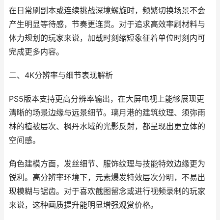
在日常刷副本或连续挑战深境螺旋时，频繁切换场景不会
产生明显等待感，节奏更连贯。对于追求高效率刷材料与
体力规划的玩家来说，加载时刻缩短象征着单位时刻内可
完成更多内容。
二、4K分辨率与细节表现解析
PS5版本支持更高分辨率输出，在大屏电视上能够展现更
清晰的场景边缘与远景细节。璃月港的建筑纹理、须弥雨
林的植被层次、枫丹水域的光影反射，都呈现出更立体的
空间感。
角色建模方面，发丝细节、服饰纹理与技能特效边缘更为
锐利。高分辨率环境下，元素爆发特效层次分明，不易出
现模糊与锯齿。对于喜欢截图留念或进行视频录制的玩家
来说，这种画质提升能明显增强观赏价格。