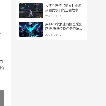
大侠立志传【征文】小和
尚和女侠们的江湖故事 大
侠传视频
2025-08-12
原神73个浪沫羽鳃全采集
路线 原神传说任务浪沫之
，
章
2025-08-12
作
顾
»