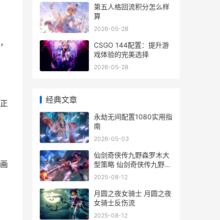
第五人格回流积分怎么样
算
2026-05-28
，
CSGO 144配置：提升游
戏体验的完美选择
2026-05-28
经典文章
正
永劫无间配置1080实用指
南
2026-05-03
仙剑奇侠传九野森罗木大
画
型策略 仙剑奇侠传九野红
袂
2025-08-12
月圆之夜女骑士 月圆之夜
女骑士反伤流
2025-08-12