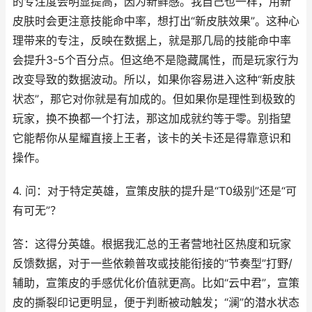
的专注度会明显提高，因为新鲜感。我自己也一样，用新
皮肤时会更注意技能命中率，想打出“新皮肤效果”。这种心
理带来的专注，反映在数据上，就是那几局的技能命中率
会提升3-5个百分点。但这绝不是隐藏属性，而是玩家行为
改变导致的数据波动。所以，如果你容易进入这种“新皮肤
状态”，那它对你就是有加成的。但如果你是理性到极致的
玩家，换不换都一个打法，那这加成就约等于零。别指望
它能帮你从星耀直接上王者，该卡的关卡还是得靠意识和
操作。
4. 问：对于特定英雄，宣策皮肤的提升是“T0级别”还是“可
有可无”？
答：这得分英雄。根据我汇总的王者营地社区热度和玩家
反馈数据，对于一些依赖普攻或技能衔接的“节奏型”打野/
辅助，宣策皮的手感优化价值就更高。比如“云中君”，宣策
皮的撕裂印记更明显，便于判断被动触发；“澜”的潜水状态