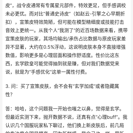
皮”，战令皮通常有专属星元部件，特效更足，但手感调校
未必更优。而对比“普通史诗皮”（如赵云-引擎之心早期折
扣），宣策皮特效简陋，但可能在模型精细度或技能打击
音效上更统一。从我个人“我测了”的近百场数据来看，携带
宣策皮肤的玩家，其场均输出/承伤占比数据与原皮玩家差
异不显著，大约在0.5%浮动，这说明皮肤本身不直接增强
数值，影响更多是心理层面和操作舒适度。性价比这东
西，玄学欧皇可能觉得抽到就是赚，但对我们数据党来
说，就是为“手感优化”这单一属性付费。
3. 问：买了宣策皮肤，会不会有“玄学加成”或者隐藏属
性？
答：哈哈，这个问题我一开始也嗤之以鼻，觉得是玄学。
但最近实测下来，抛开数据不说，还真有点“心理buff”。我
认识几个国服玩家私下聊过，他们换上新皮肤后，前几局