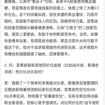
巅峰赛。以其中“鬼谷子”为例，原皮平A前摇感觉略显僵
硬，而宣策皮在普攻接技能的衔接上，体感上快了大概0.1
秒左右。这个时间看似短，但在关键的草丛埋伏、闪现开
团时，就是能不能控住人的区别。技能特效方面，宣策皮
的技能范围指示器普遍更清晰，比如“兰陵王”的二技能范
围，视觉上更聚拢，有助于你判断是否命中。当然，如果
你是佛系玩家，觉得原皮也能用，那这点提升对你可能不
值这个价。但对于追求极限操作的进阶玩家，这手感提升
就像给机械键盘换了轴体，回弹更跟手。
2. 问：宣策皮肤和其他同价位皮肤（比如战令皮、普通史
诗皮）性价比对比如何？
答：我做了一个简单的多维度对比表，数据来自我整理的
近期皮肤销量预测和玩家社区热度。宣策皮的定位在68-
88点券区间，特效属于“轻量级优化”，没有全新出场动画
和全套语音，但核心是手感调优。对比同价位的“战令进阶