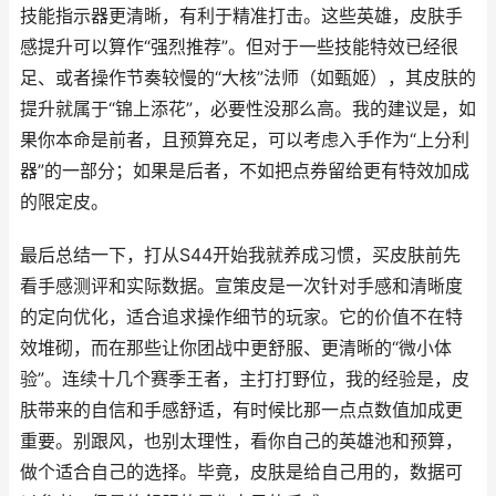
技能指示器更清晰，有利于精准打击。这些英雄，皮肤手
感提升可以算作“强烈推荐”。但对于一些技能特效已经很
足、或者操作节奏较慢的“大核”法师（如甄姬），其皮肤的
提升就属于“锦上添花”，必要性没那么高。我的建议是，如
果你本命是前者，且预算充足，可以考虑入手作为“上分利
器”的一部分；如果是后者，不如把点券留给更有特效加成
的限定皮。
最后总结一下，打从S44开始我就养成习惯，买皮肤前先
看手感测评和实际数据。宣策皮是一次针对手感和清晰度
的定向优化，适合追求操作细节的玩家。它的价值不在特
效堆砌，而在那些让你团战中更舒服、更清晰的“微小体
验”。连续十几个赛季王者，主打打野位，我的经验是，皮
肤带来的自信和手感舒适，有时候比那一点点数值加成更
重要。别跟风，也别太理性，看你自己的英雄池和预算，
做个适合自己的选择。毕竟，皮肤是给自己用的，数据可