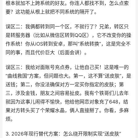
根本就加不上跨系统的好友。你连人都找不到，怎么点索
要？这功能从根上就把不同系统的隔开了。
误区二：我俩都转到同一个区，不就行了？兄弟，转区只
是转服务器（比如从微信区转到QQ区），它不改变你的操
作系统！你从iOS转到安卓，那叫“系统转换”，这是完全不
同的事，而且代价巨大（后面会讲）。
误区三：我给对面账号充点券，让他自己买！这是唯一的
“曲线救国”方案，但问题也大。第一，这不算“送皮肤”，是
送钱；第二，你没法确保对方一定买你指定的皮肤；第
三，涉及金钱，朋友之间容易扯皮。我有个铁哥们儿去年
就因为这事儿闹得不愉快，他给他网恋对象充了648，结
果对方转头买了个荣耀水晶，俩人直接掰了。你看，多麻
烦。
3. 2026年现行替代方案：怎么绕开限制实现“送皮肤”