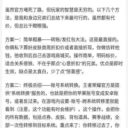
虽然官方堵死了路，但玩家的智慧是无穷的。以下几个方
法，是我和身边兄弟们总结下来最可行的，虽然都有代
价，但总比干瞪眼强。
方案一：简单粗暴——转账/发红包大法。这是最直接的。
你俩私下算好皮肤首周折扣价或者直接折现，你微信转他
钱，他收到后自己去游戏商城买。操作简单，明码标价，
适合关系很铁、不在乎那点“心意折扣”的兄弟。优点是即时
生效，缺点是太直白，少了点“惊喜感”。
方案二：终极杀招——账号系统转换。王者荣耀官方是提
供“系统转换”服务的，也就是把你的苹果账号变成安卓账
号，或者反过来。在游戏内设置-账号-跨系统转移里就能
看到（注意，这个功能有时会维护）。这个操作，会把你
的所有数据，包括点券、皮肤、背包道具、赛季战绩，全
部一次性转移到目标系统。重点来了：你转移过去了，你