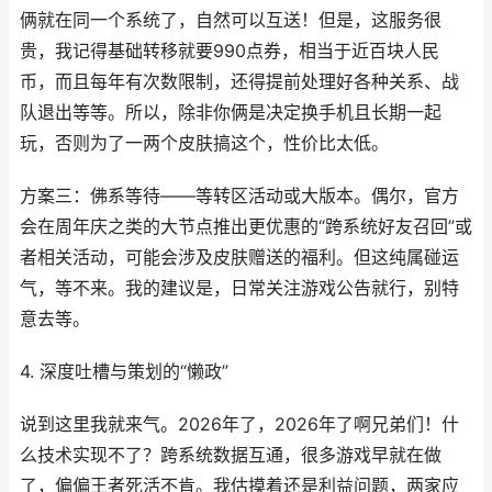
俩就在同一个系统了，自然可以互送！但是，这服务很
贵，我记得基础转移就要990点券，相当于近百块人民
币，而且每年有次数限制，还得提前处理好各种关系、战
队退出等等。所以，除非你俩是决定换手机且长期一起
玩，否则为了一两个皮肤搞这个，性价比太低。
方案三：佛系等待——等转区活动或大版本。偶尔，官方
会在周年庆之类的大节点推出更优惠的“跨系统好友召回”或
者相关活动，可能会涉及皮肤赠送的福利。但这纯属碰运
气，等不来。我的建议是，日常关注游戏公告就行，别特
意去等。
4. 深度吐槽与策划的“懒政”
说到这里我就来气。2026年了，2026年了啊兄弟们！什
么技术实现不了？跨系统数据互通，很多游戏早就在做
了，偏偏王者死活不肯。我估摸着还是利益问题，两家应