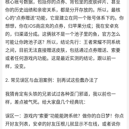
核心账号数据，包括你的点券、背包里的皮肤碎片、甚至
你的历史战绩和亲密关系，都是分开存放的。所以，最核
心的“点券赠送”功能，它是建立在同一个账号体系下的。你
想想，你在iOS商店充的点券，归苹果分成；我在安卓充
的，归渠道分成。这俩就不是一个池子里的鱼，官方怎么
可能让你跨池子送？所以，结论先行：王者荣耀不同系统
之间，目前无法直接赠送皮肤，包括通过点券赠送、索要
或者任何游戏内功能。这是最近实测的结论，跟以前一
样，没变。
2. 常见误区与血泪案例：别再试这些蠢办法了
我猜肯定有头铁的兄弟试过各种歪门邪道，我以前也一
样，差点被气死。给大家盘几个经典坑：
误区一：游戏内“索要”功能能跨系统？做你的白日梦！你点
开好友列表，安卓的好友压根儿就显示不在线，或者说你