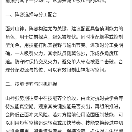
前预判其下一步动作，从源头减少被压制的风险。
二、阵容选择与分工配合
面对山神，阵容构建尤为关键。建议配置具备侦测能力的
角色，用于提前探点，避免被埋伏。同时搭配烟雾或控制
型角色，用技能打乱其视野与输出节奏。进攻时分工要明
确，一人吸引火力，其余队员侧翼包抄，形成多角度压
迫。防守时保持交叉火力，避免单人守点被逐个击破。合
理分配资源与站位，可以有效限制山神发挥空间。
三、技能博弈与时机把握
山神强势期往集中在技能齐全阶段，由此对抗时要学会等
待技能真空期。观察其关键技能是否交出，再组织推进，
会降低正面冲突风险。若对方提前使用范围压制技能，可
以利用短暂空档迅速转点或加快节奏。技能交换经过中切
忌堆叠使用，避免资源浪费。保持冷静，抓住对方失误瞬