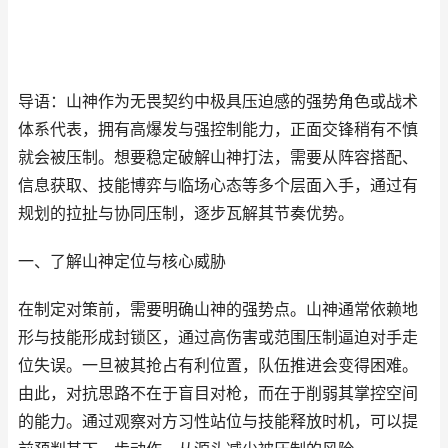
导语：山神作为无畏契约中极具压迫感的强势角色或战术
体系代表，拥有高爆发与强控制能力，正面交锋稍有不慎
就会被压制。想要稳定破解山神打法，需要从阵容搭配、
信息获取、技能博弈与临场心态等多个层面入手，通过有
规划的拉扯与协同压制，逐步瓦解其节奏优势。
一、了解山神定位与核心威胁
在制定对策前，需要明确山神的强势点。山神通常依赖地
形与技能形成封锁区，通过高伤害或范围压制逼迫对手走
位失误。一旦被其抢占有利位置，队伍推进会变得困难。
由此，对抗思路不在于盲目对枪，而在于削弱其掌控空间
的能力。通过观察对方习性站位与技能释放时机，可以提