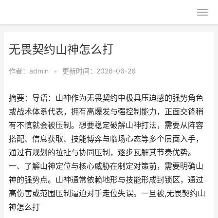
无畏契约山神怎么打
作者：
admin
•
更新时间：2026-06-26
摘要：导语：山神作为无畏契约中极具压迫感的强势角色
或战术体系代表，拥有高爆发与强控制能力，正面交锋稍
有不慎就会被压制。想要稳定破解山神打法，需要从阵容
搭配、信息获取、技能博弈与临场心态等多个层面入手，
通过有规划的拉扯与协同压制，逐步瓦解其节奏优势。
一、了解山神定位与核心威胁在制定对策前，需要明确山
神的强势点。山神通常依赖地形与技能形成封锁区，通过
高伤害或范围压制逼迫对手走位失误。一旦被,无畏契约山
神怎么打