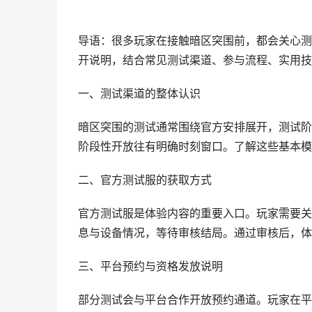
导语：很多玩家在接触暗区突围前，都会关心测
开说明，结合常见测试渠道、参与流程、实用技
一、测试渠道的整体认识
暗区突围的测试通常围绕官方安排展开，测试阶
阶段性开放往有明确时刻窗口。了解这些基本模
二、官方测试服的获取方式
官方测试服是体验内容的重要入口。玩家需要关
息与设备情况，等待审核结局。通过审核后，体
三、平台预约与资格发放说明
部分测试会与平台合作开放预约通道。玩家在平