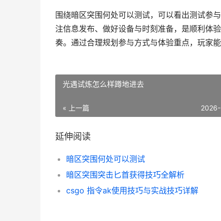
围绕暗区突围何处可以测试，可以看出测试参与
注信息发布、做好设备与时刻准备，是顺利体验
奏。通过合理规划参与方式与体验重点，玩家能
光遇试炼怎么样蹲地进去
« 上一篇
2026-
延伸阅读
暗区突围何处可以测试
暗区突围突击匕首获得技巧全解析
csgo 指令ak使用技巧与实战技巧详解