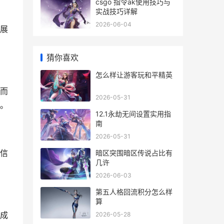
csgo 指令ak使用技巧与
实战技巧详解
2026-06-04
展
猜你喜欢
怎么样让游客玩和平精英
而
2026-05-31
。
12.1永劫无间设置实用指
南
2026-05-31
信
暗区突围暗区传说占比有
几许
2026-06-03
第五人格回流积分怎么样
算
成
2026-05-28