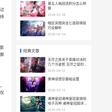
第五人格回流积分怎么样
算
过
2026-05-28
持
暗区突围突击匕首获得技
巧全解析
2026-06-04
影
经典文章
那
无尽之炼关于英雄对决的
几个冷姿势 无尽之锭的合
成表
2025-08-12
黑神话悟空基础设置
，
2026-03-15
仅
诸神皇冠诸神皇冠皇骑怕
啥子兵种 诸神皇冠超详细
大型攻略
2025-08-12