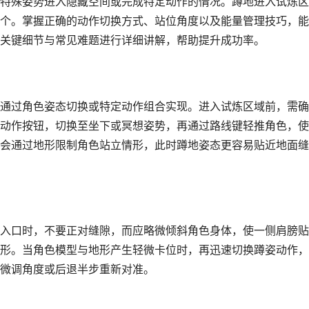
特殊姿势进入隐藏空间或完成特定动作的情况。蹲地进入试炼区
个。掌握正确的动作切换方式、站位角度以及能量管理技巧，能
关键细节与常见难题进行详细讲解，帮助提升成功率。
通过角色姿态切换或特定动作组合实现。进入试炼区域前，需确
动作按钮，切换至坐下或冥想姿势，再通过路线键轻推角色，使
会通过地形限制角色站立情形，此时蹲地姿态更容易贴近地面缝
入口时，不要正对缝隙，而应略微倾斜角色身体，使一侧肩膀贴
形。当角色模型与地形产生轻微卡位时，再迅速切换蹲姿动作，
微调角度或后退半步重新对准。