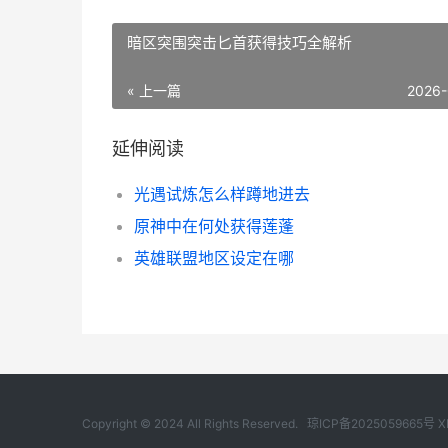
暗区突围突击匕首获得技巧全解析
« 上一篇
2026-
延伸阅读
光遇试炼怎么样蹲地进去
原神中在何处获得莲蓬
英雄联盟地区设定在哪
Copyright © 2024 All Rights Reserved.
琼ICP备2025059665号
X