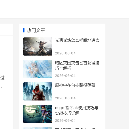
热门文章
光遇试炼怎么样蹲地进去
2026-06-04
暗区突围突击匕首获得技
巧全解析
2026-06-04
试
原神中在何处获得莲蓬
，
2026-06-04
csgo 指令ak使用技巧与
实战技巧详解
2026-06-04