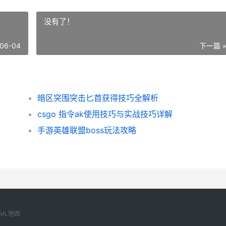
没有了！
06-04
下一篇 
暗区突围突击匕首获得技巧全解析
csgo 指令ak使用技巧与实战技巧详解
手游英雄联盟boss玩法攻略
ML地图