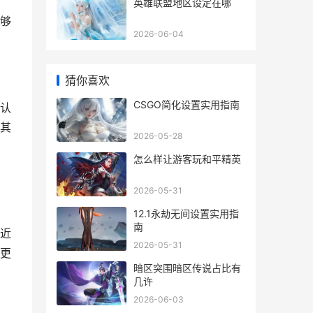
英雄联盟地区设定在哪
够
2026-06-04
猜你喜欢
CSGO简化设置实用指南
认
其
2026-05-28
怎么样让游客玩和平精英
2026-05-31
12.1永劫无间设置实用指
南
近
2026-05-31
更
暗区突围暗区传说占比有
几许
2026-06-03