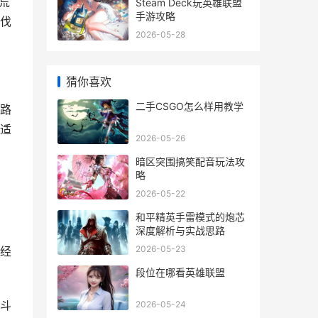
开荒
Steam Deck玩英雄联盟
手游攻略
伐
2026-05-28
猜你喜欢
二手CSGO怎么样用教学
路
适
2026-05-26
暗区突围搞笑配音玩法攻
略
2026-05-22
和平精英手雷模式的炮芯
深度解析与实战思路
2026-05-23
经
段位在哪看英雄联盟
斗
2026-05-24