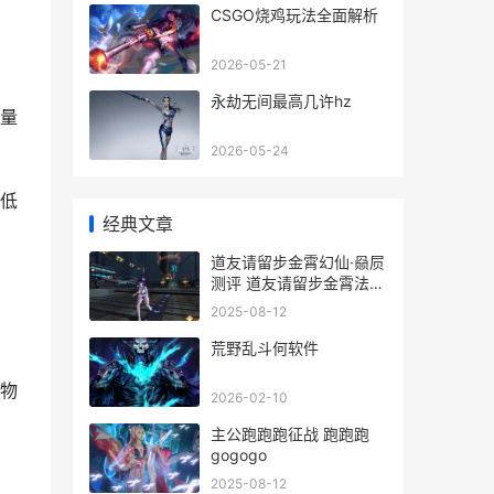
CSGO烧鸡玩法全面解析
2026-05-21
永劫无间最高几许hz
量
2026-05-24
低
经典文章
道友请留步金霄幻仙·赑屃
测评 道友请留步金霄法相
精华怎么获得
2025-08-12
荒野乱斗何软件
物
2026-02-10
主公跑跑跑征战 跑跑跑
gogogo
2025-08-12