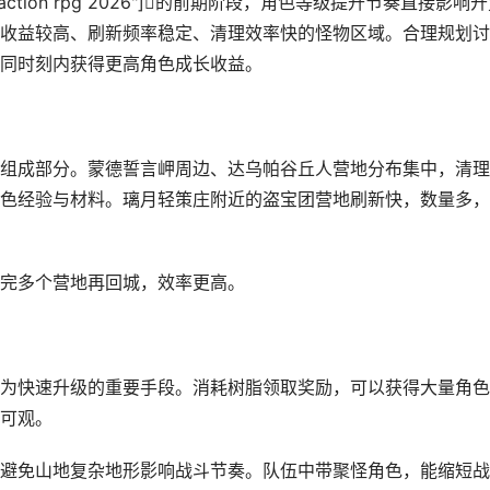
n world action rpg 2026"]的前期阶段，角色等级提升节奏直接影响
收益较高、刷新频率稳定、清理效率快的怪物区域。合理规划讨
同时刻内获得更高角色成长收益。
组成部分。蒙德誓言岬周边、达乌帕谷丘人营地分布集中，清理
色经验与材料。璃月轻策庄附近的盗宝团营地刷新快，数量多，
完多个营地再回城，效率更高。
为快速升级的重要手段。消耗树脂领取奖励，可以获得大量角色
可观。
避免山地复杂地形影响战斗节奏。队伍中带聚怪角色，能缩短战