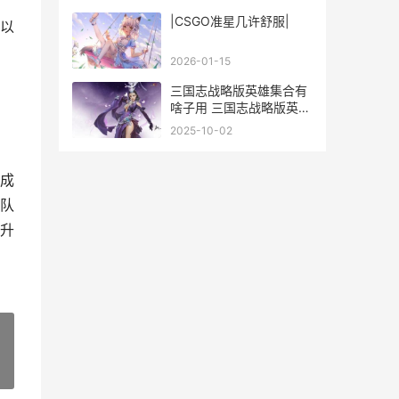
|CSGO准星几许舒服|
以
2026-01-15
三国志战略版英雄集合有
啥子用 三国志战略版英主
明主贤主霸主
2025-10-02
成
队
升
»