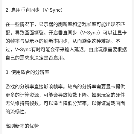
2. 启用垂直同步（V-Sync）
在一些情况下，显示器的刷新率和游戏帧率可能出现不匹
配，导致画面撕裂。开启垂直同步（V-Sync）可以让显卡
的帧率与显示器的刷新率同步，从而避免这种难题。不
过，V-Sync有时可能会带来输入延迟，由此玩家需要根据
自己的需求来决定是否启用。
3. 使用适合的分辨率
游戏的分辨率直接影响帧率。较高的分辨率需要显卡提供
更多的计算资源，可能会导致帧数下降。如果玩家的硬件
无法维持高帧数，可以适当降低分辨率，以保证游戏画面
的流畅性。
高刷新率的优势