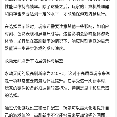
性能以维持高帧率。除了这些之后，玩家的计算机处理器
和内存也需要达到一定的水平，才能确保游戏流畅运行。
在选择显示器时，玩家还需要注意其他一些影响，如响应
时刻、色彩表现和屏幕尺寸等。这些影响会影响整体游戏
体验，尤其是在高刷新率的情况下，响应时刻更低的显示
器能进一步进步游戏的反应速度。
永劫无间刷新率拓展资料与展望
永劫无间的最高刷新率为240Hz，这对于高质量玩家来说
是一项非常重要的游戏体验提升。在享受这一刷新率时，
玩家的硬件设备必须达到较高标准，特别是显卡和显示器
的选择。
通过优化游戏设置和硬件配置，玩家可以最大化地提升自
己的游戏体验。高刷新率不仅能够带来更加流畅的画面，