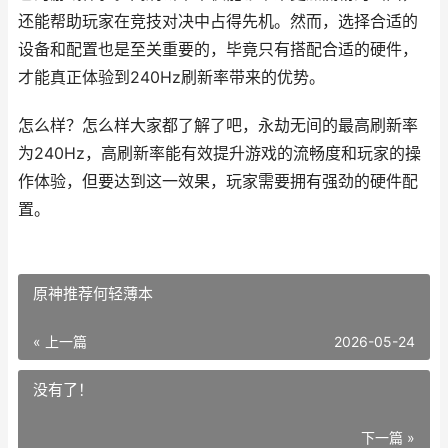
还能帮助玩家在竞技对决中占得先机。然而，选择合适的
设备和配置也是至关重要的，毕竟只有搭配合适的硬件，
才能真正体验到240Hz刷新率带来的优势。
怎么样？怎么样大家都了解了吧，永劫无间的最高刷新率
为240Hz，高刷新率能有效提升游戏的流畅度和玩家的操
作体验，但要达到这一效果，玩家需要拥有强劲的硬件配
置。
原神推荐何轻薄本
« 上一篇
2026-05-24
没有了！
下一篇 »