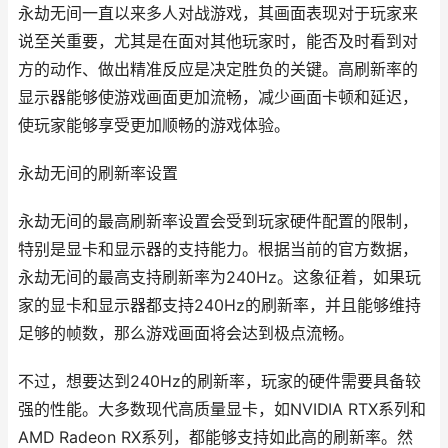
永劫无间一直以来多人对战游戏，其画面表现对于玩家来
说至关重要，尤其是在面对其他玩家时，能否及时看到对
方的动作、做出精准反应是决定胜负的关键。高刷新率的
显示器能够使游戏画面更加流畅，减少画面卡顿和延迟，
使玩家能够享受更加顺畅的游戏体验。
永劫无间的刷新率设置
永劫无间的最高刷新率设置会受到玩家硬件配置的限制，
特别是显卡和显示器的支持能力。根据当前的官方数据，
永劫无间的最高支持刷新率为240Hz。这象征着，如果玩
家的显卡和显示器都支持240Hz的刷新率，并且能够维持
足够的帧数，那么游戏画面将会达到极点流畅。
不过，想要达到240Hz的刷新率，玩家的硬件需要具备较
强的性能。大多数现代高质量显卡，如NVIDIA RTX系列和
AMD Radeon RX系列，都能够支持如此高的刷新率。然