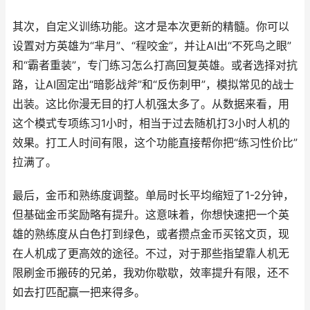
其次，自定义训练功能。这才是本次更新的精髓。你可以
设置对方英雄为“芈月”、“程咬金”，并让AI出“不死鸟之眼”
和“霸者重装”，专门练习怎么打高回复英雄。或者选择对抗
路，让AI固定出“暗影战斧”和“反伤刺甲”，模拟常见的战士
出装。这比你漫无目的打人机强太多了。从数据来看，用
这个模式专项练习1小时，相当于过去随机打3小时人机的
效果。打工人时间有限，这个功能直接帮你把“练习性价比”
拉满了。
最后，金币和熟练度调整。单局时长平均缩短了1-2分钟，
但基础金币奖励略有提升。这意味着，你想快速把一个英
雄的熟练度从白色打到绿色，或者攒点金币买铭文页，现
在人机成了更高效的途径。不过，对于那些指望靠人机无
限刷金币搬砖的兄弟，我劝你歇歇，效率提升有限，还不
如去打匹配赢一把来得多。