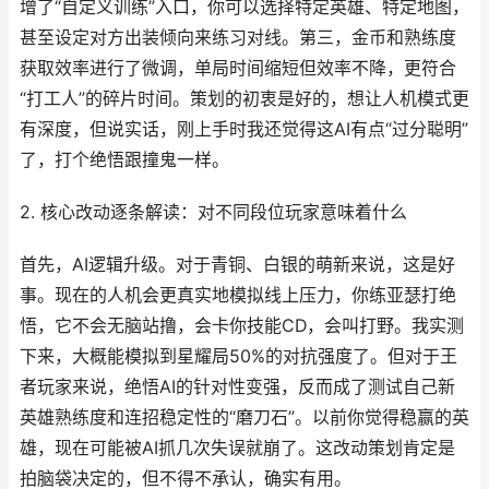
增了“自定义训练”入口，你可以选择特定英雄、特定地图，
甚至设定对方出装倾向来练习对线。第三，金币和熟练度
获取效率进行了微调，单局时间缩短但效率不降，更符合
“打工人”的碎片时间。策划的初衷是好的，想让人机模式更
有深度，但说实话，刚上手时我还觉得这AI有点“过分聪明”
了，打个绝悟跟撞鬼一样。
2. 核心改动逐条解读：对不同段位玩家意味着什么
首先，AI逻辑升级。对于青铜、白银的萌新来说，这是好
事。现在的人机会更真实地模拟线上压力，你练亚瑟打绝
悟，它不会无脑站撸，会卡你技能CD，会叫打野。我实测
下来，大概能模拟到星耀局50%的对抗强度了。但对于王
者玩家来说，绝悟AI的针对性变强，反而成了测试自己新
英雄熟练度和连招稳定性的“磨刀石”。以前你觉得稳赢的英
雄，现在可能被AI抓几次失误就崩了。这改动策划肯定是
拍脑袋决定的，但不得不承认，确实有用。