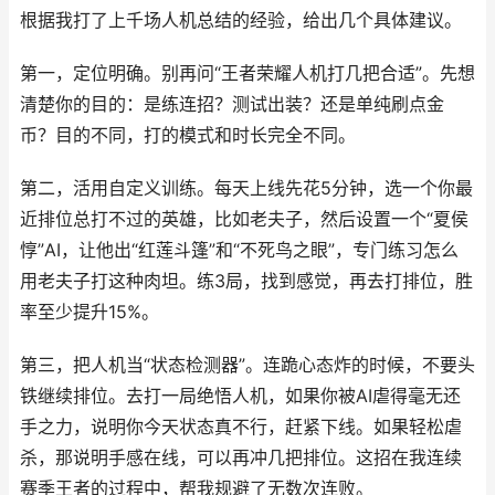
根据我打了上千场人机总结的经验，给出几个具体建议。
第一，定位明确。别再问“王者荣耀人机打几把合适”。先想
清楚你的目的：是练连招？测试出装？还是单纯刷点金
币？目的不同，打的模式和时长完全不同。
第二，活用自定义训练。每天上线先花5分钟，选一个你最
近排位总打不过的英雄，比如老夫子，然后设置一个“夏侯
惇”AI，让他出“红莲斗篷”和“不死鸟之眼”，专门练习怎么
用老夫子打这种肉坦。练3局，找到感觉，再去打排位，胜
率至少提升15%。
第三，把人机当“状态检测器”。连跪心态炸的时候，不要头
铁继续排位。去打一局绝悟人机，如果你被AI虐得毫无还
手之力，说明你今天状态真不行，赶紧下线。如果轻松虐
杀，那说明手感在线，可以再冲几把排位。这招在我连续
赛季王者的过程中，帮我规避了无数次连败。