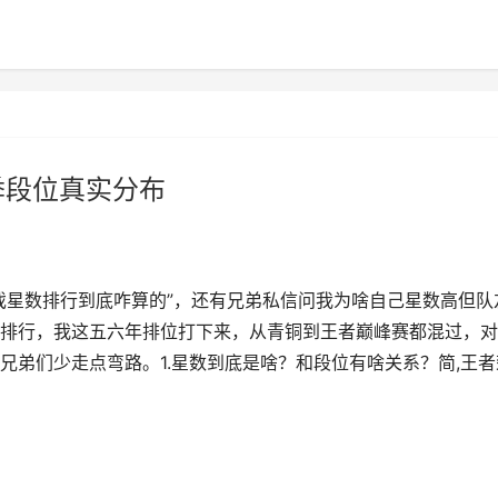
季段位真实分布
戏星数排行到底咋算的”，还有兄弟私信问我为啥自己星数高但队
排行，我这五六年排位打下来，从青铜到王者巅峰赛都混过，对
兄弟们少走点弯路。1.星数到底是啥？和段位有啥关系？简,王者