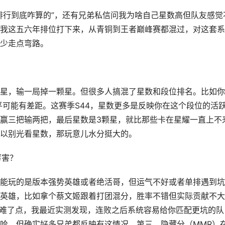
排行到底咋算的”，还有兄弟私信问我为啥自己星数高但队友感觉
我这五六年排位打下来，从青铜到王者巅峰赛都混过，对这套系
少走点弯路。
星，输一局掉一颗星。但很多人搞混了星数和段位排名。比如你
平可能有差距。这赛季S44，星数更多是反映你在这个段位的活
赢三把输两把，最后星数是3颗星，就比那些卡在星耀一直上不
以别光看星数，那玩意儿水分挺大的。
厉害？
能玩的是版本强势英雄或者绝活哥，但运气不好或者单排遇到坑
英雄，比如拿个蔡文姬跟着打团混分，胜率不错但实际贡献不大
前难了点，我最近实测发现，连败之后系统容易给你匹配更坑的队
哈，但确实好多兄弟都反映有这情况。第三，隐藏分（MMR）