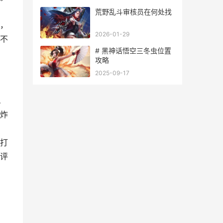
，
荒野乱斗审核员在何处找
，
2026-01-29
不
# 黑神话悟空三冬虫位置
攻略
2025-09-17
。
炸
打
评