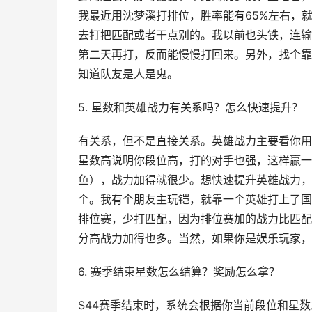
我最近用沈梦溪打排位，胜率能有65%左右，
去打把匹配或者干点别的。我以前也头铁，连输
第二天再打，反而能慢慢打回来。另外，找个靠
知道队友是人是鬼。
5. 星数和英雄战力有关系吗？怎么快速提升？
有关系，但不是直接关系。英雄战力主要看你用
星数高说明你段位高，打的对手也强，这样赢一
鱼），战力加得就很少。想快速提升英雄战力，
个。我有个朋友主玩铠，就靠一个英雄打上了国
排位赛，少打匹配，因为排位赛加的战力比匹配
分高战力加得也多。当然，如果你是娱乐玩家，
6. 赛季结束星数怎么结算？奖励怎么拿？
S44赛季结束时，系统会根据你当前段位和星