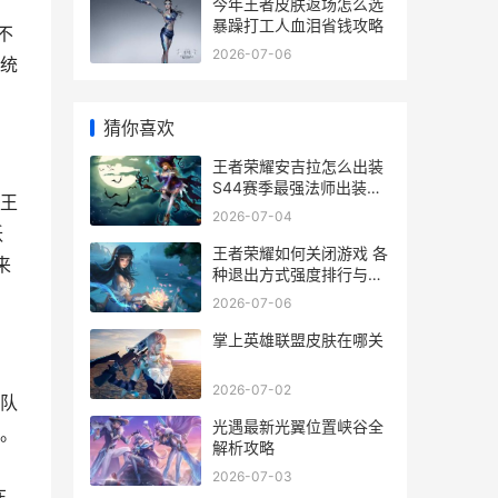
今年王者皮肤返场怎么选
暴躁打工人血泪省钱攻略
不
2026-07-06
统
猜你喜欢
王者荣耀安吉拉怎么出装
S44赛季最强法师出装推
王
荐
2026-07-04
跃
王者荣耀如何关闭游戏 各
来
种退出方式强度排行与实
战选择指南
2026-07-06
掌上英雄联盟皮肤在哪关
2026-07-02
队
光遇最新光翼位置峡谷全
。
解析攻略
2026-07-03
在