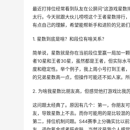
最近打排位经常看到队友在公屏问“这游戏星数
太行。今天就跟大伙儿唠唠这个王者星数排行，
有点自己的理解，希望能帮新手和进阶的兄弟们
1. 星数到底是啥？和段位有啥关系？
简单说，星数就是你在当前段位里赢一局加一颗
者10星和王者30星，虽然都是王者，但实际水
度和稳定性。举个例子，我上周小号打到王者，
的兄弟星数高一点，但操作可能还不如人家。所
2. 为啥我星数比朋友高，但感觉他打游戏比我
这问题太经典了。原因有几个：第一，你朋友可
友，导致星数上不去。而你可能用的是比较混的
第二，排位机制问题。S44赛季上分确实比以
友，逼你氪金或者肝皮肤，当然这是我个人感觉