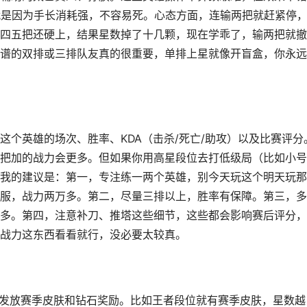
就是因为手长消耗强，不容易死。心态方面，连输两把就赶紧停
四五把还硬上，结果星数掉了十几颗，现在学乖了，输两把就撤
谱的双排或三排队友真的很重要，单排上星就像开盲盒，你永远
这个英雄的场次、胜率、KDA（击杀/死亡/助攻）以及比赛评分
把加的战力会更多。但如果你用高星段位去打低级局（比如小号
我的建议是：第一，专注练一两个英雄，别今天玩这个明天玩那
服，战力两万多。第二，尽量三排以上，胜率有保障。第三，多
多。第四，注意补刀、推塔这些细节，这些都会影响赛后评分，
战力这东西看看就行，没必要太较真。
数发放赛季皮肤和钻石奖励。比如王者段位就有赛季皮肤，星数越