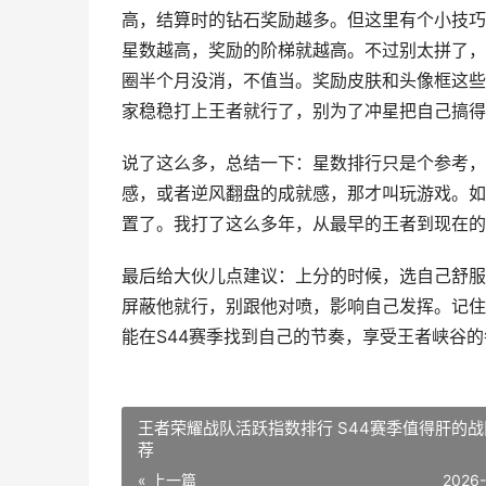
高，结算时的钻石奖励越多。但这里有个小技巧
星数越高，奖励的阶梯就越高。不过别太拼了，
圈半个月没消，不值当。奖励皮肤和头像框这些
家稳稳打上王者就行了，别为了冲星把自己搞得
说了这么多，总结一下：星数排行只是个参考，
感，或者逆风翻盘的成就感，那才叫玩游戏。如
置了。我打了这么多年，从最早的王者到现在的
最后给大伙儿点建议：上分的时候，选自己舒服
屏蔽他就行，别跟他对喷，影响自己发挥。记住
能在S44赛季找到自己的节奏，享受王者峡谷
王者荣耀战队活跃指数排行 S44赛季值得肝的
荐
« 上一篇
2026