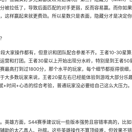
分被拉低了，导致后面匹配的对手更弱，反而容易赢。而你如果
，这样赢起来就更费劲。所以星数只是表面，隐藏分才是决定你
验？
阶段大家操作都有，但意识和团队配合参差不齐。王者10-30星算
运营和打团。王者30星以上开始出现分水岭，特别是到王者50
赛最高打到过1800分，那个水平的玩家，每个细节都抠得很细
于大多数玩家来说，王者20星左右已经能体验到游戏大部分乐
天赋+时间+心态的综合考验，普通玩家没必要给自己这么大压力
。英雄方面，S44赛季建议玩一些版本强势且容错率高的，比如
辅助的太乙真人、孙膑。这些英雄操作不算顶级难，但效果不错