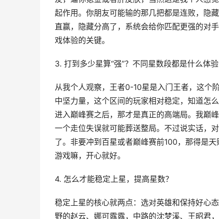
起作用。你朋友可能输的那几把都是连败，隐藏
直赢，隐藏分高了，系统会给你匹配更强的对手
戏体验的关键。
3. 打到多少星算“强”？不同星数段都是什么体
从我个人观察，王者0-10星是入门王者，这个
中坚力量，这个区间的玩家相对稳定，知道怎么
进入巅峰赛之后，那才是真正的高端局。我巅峰
一个走位失误就可能葬送整局。不过说实话，对
了。非要冲到百星或者巅峰赛前100，那得是
游戏嘛，开心就好。
4. 怎么才能稳定上星，提高星数？
稳定上星的核心就两点：选对英雄和保持好心态
野的赵云、娜可露露，中路的沈梦溪、王昭君，