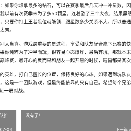
：如果你想拿最多的钻石，可以在赛季最后几天冲一冲星数，因
我以前有次赛季末为了多50颗星，连着熬了三个大夜，结果黑
，只要你打上王者段位就能领，跟星数多少关系不大。所以普通
太累。
别太当真。游戏最重要的是过程，享受和队友配合赢下比赛的快
果你纯粹为了冲星而玩，很容易心态爆炸，最后弃坑，那就本末
巅峰赛，最开心的反而是和朋友一起开黑的时候，输赢都是其次
的英雄，打自己擅长的位置，保持良好的心态。如果遇到坑队友
，这是一个团队游戏，但最终能依靠的只有自己。希望每个兄弟
的每一局对战。
战队推
没有了！
-07-06
下一篇 