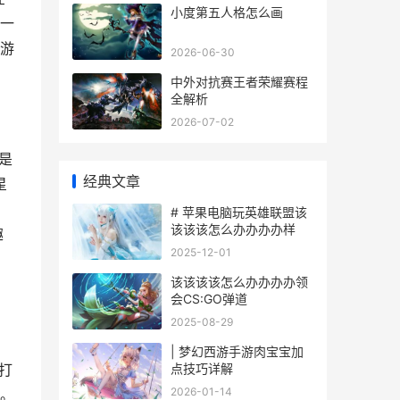
小度第五人格怎么画
一
游
2026-06-30
中外对抗赛王者荣耀赛程
全解析
2026-07-02
是
经典文章
星
，
# 苹果电脑玩英雄联盟该
该该该怎么办办办办样
趣
2025-12-01
。
该该该该怎么办办办办领
会CS:GO弹道
2025-08-29
| 梦幻西游手游肉宝宝加
点技巧详解
打
2026-01-14
。