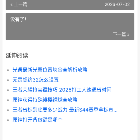
« 上一篇
2026-07-02
没有了！
下一篇 »
延伸阅读
光遇最新光翼位置峡谷全解析攻略
无畏契约32怎么设置
王者荣耀抢宝藏技巧 2026打工人速通省时间
原神获得特殊绯樱绣球全攻略
王者省标到底要多少战力 最新S44赛季拿标真实经验分享
原神打开背包键是哪个