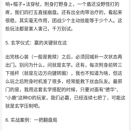
响+帽子+法穿杖，附身打野身上，一个盾还没野怪打的
疼，我们四打五直接崩盘。还有出全肉带治疗的，看起来
很稳，其实毫无作用，团战少个主动技能等于少个人。这
些玩法都是害人害己，千万别试。
5. 玄学仪式：赢的关键就在这
出完核心装（一般是救赎）之后，必须回城补一次状态再
出门。别问为什么，问就是玄学。还有，每次附身前转三
下摇杆（就是左边方向键转圈），我也不知道为啥，但这
么玩之后附身时机准了很多，经常能救下丝血队友。最邪
门的是，我用这套玄学搭配的时候，只要对面有“德华”、
“小鹿”这种ID的玩家，我们必赢，已经连续七把了，可能这
就是玄学压制吧。
6. 实战案例：一把翻盘局