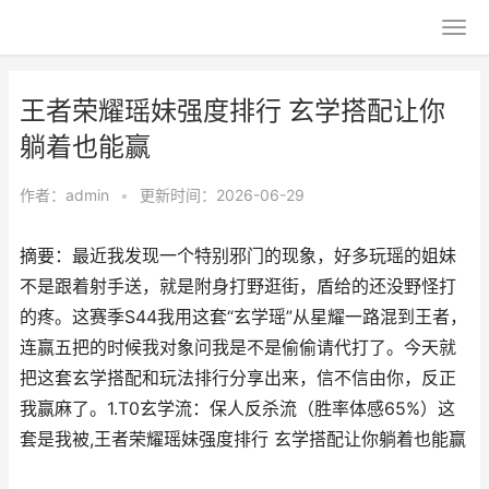
王者荣耀瑶妹强度排行 玄学搭配让你
躺着也能赢
作者：
admin
•
更新时间：2026-06-29
摘要：最近我发现一个特别邪门的现象，好多玩瑶的姐妹
不是跟着射手送，就是附身打野逛街，盾给的还没野怪打
的疼。这赛季S44我用这套“玄学瑶”从星耀一路混到王者，
连赢五把的时候我对象问我是不是偷偷请代打了。今天就
把这套玄学搭配和玩法排行分享出来，信不信由你，反正
我赢麻了。1.T0玄学流：保人反杀流（胜率体感65%）这
套是我被,王者荣耀瑶妹强度排行 玄学搭配让你躺着也能赢