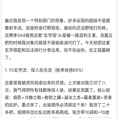
最近我发现一个特别邪门的现象，好多玩瑶的姐妹不是跟
着射手送，就是附身打野逛街，盾给的还没野怪打的疼。
这赛季S44我用这套“玄学瑶”从星耀一路混到王者，连赢五
把的时候我对象问我是不是偷偷请代打了。今天就把这套
玄学搭配和玩法排行分享出来，信不信由你，反正我赢麻
了。
1. T0玄学流：保人反杀流（胜率体感65%）
这套是我被逆风局虐出来的灵感。上次被对面兰切了八
次，我气得把所有钱都堆保人装，结果反而赢了。核心就
是：极影+冷静之靴+救赎之翼+凝冰之息+霸者重装+贤者
的庇护。重点来了，出装顺序必须按这个来！我测了二十
多把，按顺序出比乱出胜率高两成。铭文带10调和+10虚