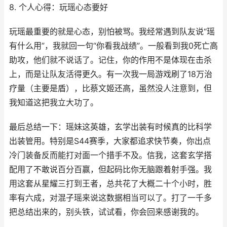
8. 个人心得：玩瑶心态要好
玩瑶最重要的就是心态，别怕被骂。我经常遇到队友说“瑶
有什么用”，我就回一句“你看我战绩”。一般看到我0死亡高
助攻，他们就不说话了。记住，你的作用不是体现在击杀
上，而是让队友活得更久。有一次我一局游戏刷了18万治
疗量（主要是盾），比蔡文姬还高，虽然没人注意到，但
我知道这把我立大功了。
最后总结一下：瑶妹这英雄，玄学出装有时候真的比科学
出装管用。特别是S44赛季，大家都追求快节奏，你出点
冷门装备反而能打对面一个措手不及。信我，这套玄学搭
配用了不敢说百分百赢，但起码比你无脑跟着射手强。我
用这套从星耀三打到王者，总共花了大概二十个小时，胜
率有六成，对混子瑶来说这数据相当可以了。打了一千多
把总结出来的，别头铁，试试看，你会回来感谢我的。