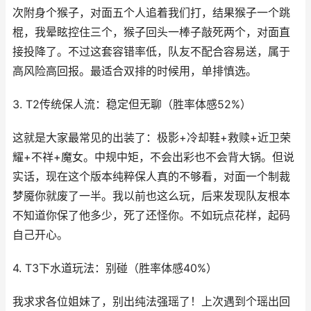
次附身个猴子，对面五个人追着我们打，结果猴子一个跳
棍，我晕眩控住三个，猴子回头一棒子敲死两个，对面直
接投降了。不过这套容错率低，队友不配合容易送，属于
高风险高回报。最适合双排的时候用，单排慎选。
3. T2传统保人流：稳定但无聊（胜率体感52%）
这就是大家最常见的出装了：极影+冷却鞋+救赎+近卫荣
耀+不祥+魔女。中规中矩，不会出彩也不会背大锅。但说
实话，现在这个版本纯粹保人真的不够看，对面一个制裁
梦魇你就废了一半。我以前也这么玩，后来发现队友根本
不知道你保了他多少，死了还怪你。不如玩点花样，起码
自己开心。
4. T3下水道玩法：别碰（胜率体感40%）
我求求各位姐妹了，别出纯法强瑶了！上次遇到个瑶出回