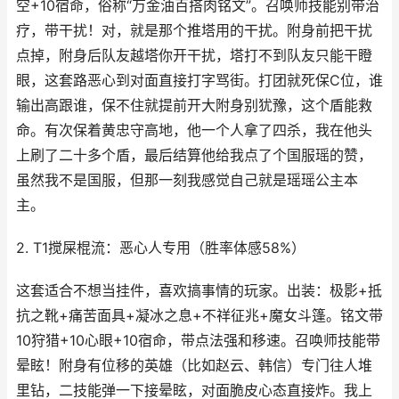
空+10宿命，俗称“万金油百搭肉铭文”。召唤师技能别带治
疗，带干扰！对，就是那个推塔用的干扰。附身前把干扰
点掉，附身后队友越塔你开干扰，塔打不到队友只能干瞪
眼，这套路恶心到对面直接打字骂街。打团就死保C位，谁
输出高跟谁，保不住就提前开大附身别犹豫，这个盾能救
命。有次保着黄忠守高地，他一个人拿了四杀，我在他头
上刷了二十多个盾，最后结算他给我点了个国服瑶的赞，
虽然我不是国服，但那一刻我感觉自己就是瑶瑶公主本
主。
2. T1搅屎棍流：恶心人专用（胜率体感58%）
这套适合不想当挂件，喜欢搞事情的玩家。出装：极影+抵
抗之靴+痛苦面具+凝冰之息+不祥征兆+魔女斗篷。铭文带
10狩猎+10心眼+10宿命，带点法强和移速。召唤师技能带
晕眩！附身有位移的英雄（比如赵云、韩信）专门往人堆
里钻，二技能弹一下接晕眩，对面脆皮心态直接炸。我上