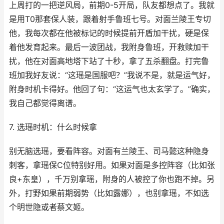
上周打的一把逆风局，前期0-5开局，队友都想点了。我就
是用T0那套保人装，跟着射手鲁班七号。对面兰陵王专切
他，我每次都在他被标记的时候提前开盾加干扰，硬是保
着他发育起来。最后一波团战，我附身鲁班，开救赎加干
扰，他在对面高地塔下站了十秒，拿了五杀翻盘。打完鲁
班加我好友说：“这瑶是国服吧？”我说不是，就是运气好，
附身时机卡得好。他回了句：“这运气也太玄学了。”确实，
我自己都觉得离谱。
7. 选瑶时机：什么时候拿
别无脑选瑶，要看阵容。对面有兰陵王、司马懿这种隐身
刺客，拿瑶保C位特别好用。如果对面是多控阵容（比如张
良+东皇），千万别拿瑶，附身的人被控了你也跑不掉。另
外，打野如果前期弱势（比如露娜），也别拿瑶，不如选
个明世隐或者蔡文姬。