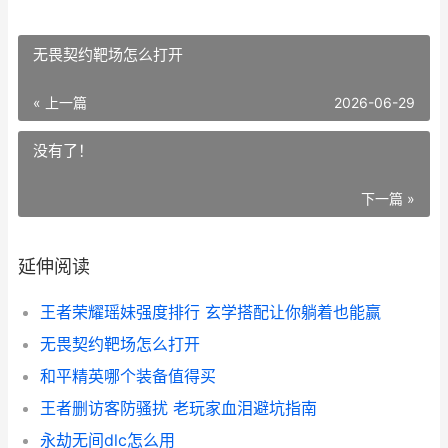
无畏契约靶场怎么打开
« 上一篇
2026-06-29
没有了！
下一篇 »
延伸阅读
王者荣耀瑶妹强度排行 玄学搭配让你躺着也能赢
无畏契约靶场怎么打开
和平精英哪个装备值得买
王者删访客防骚扰 老玩家血泪避坑指南
永劫无间dlc怎么用