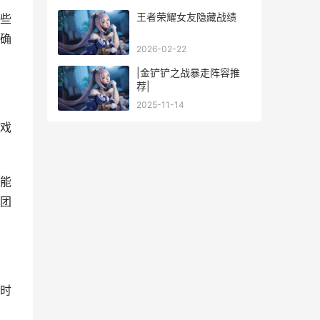
王者荣耀女友隐藏战绩
些
确
2026-02-22
|金铲铲之战暴走阵容推
荐|
2025-11-14
戏
能
团
时