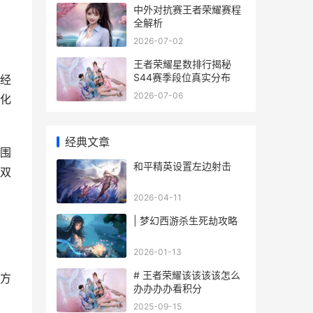
中外对抗赛王者荣耀赛程
全解析
2026-07-02
王者荣耀星数排行揭秘
S44赛季段位真实分布
经
2026-07-06
化
经典文章
围
和平精英设置左边射击
双
2026-04-11
| 梦幻西游杀生死劫攻略
2026-01-13
# 王者荣耀该该该该怎么
方
办办办办看积分
2025-09-15