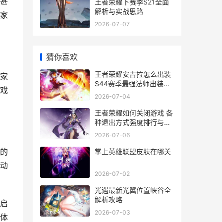
甚
王者荣耀下赛季S21全面
解析与实战思路
家
2026-07-07
猜你喜欢
王者荣耀安吉拉怎么出装
家
S44赛季最强法师出装推
戏
荐
2026-07-04
王者荣耀如何关闭游戏 各
种退出方式强度排行与实
战选择指南
2026-07-06
的
掌上英雄联盟皮肤在哪关
动
2026-07-02
光遇最新光翼位置峡谷全
解析攻略
启
2026-07-03
体