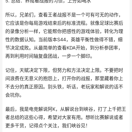
5. 总结：养成看战报的习惯，上分如喝水
所以，兄弟们，查看王者战报不是一个可有可无的动作，
它应该是你每局游戏结束后的标准流程。就像足球比赛后
的录像分析一样，它能帮你把感性的游戏体验，转化为理
性的数据认知。当前版本S44，英雄平衡性做得不错，细
节决定成败。从最简单的查看KDA开始，到分析参团率，
再到利用时间轴复盘团战，一步一个脚印。
记住，天赋决定下限，但努力和方法决定上限。不要把时
间浪费在无意义的抱怨上，打开你的战报，那里藏着你上
不去分的真正原因。别头铁，听话，老玩家和解说的话不
会坑你。
最后，我是电竞解说阿K，从解说台到峡谷，打了上千把王
者总结的这些心得，希望对大家有用。想听比赛解说或者
更多干货，记得点个关注，我们峡谷见！