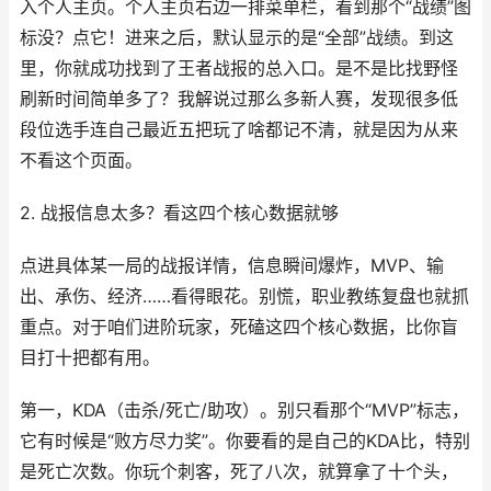
入个人主页。个人主页右边一排菜单栏，看到那个“战绩”图
标没？点它！进来之后，默认显示的是“全部”战绩。到这
里，你就成功找到了王者战报的总入口。是不是比找野怪
刷新时间简单多了？我解说过那么多新人赛，发现很多低
段位选手连自己最近五把玩了啥都记不清，就是因为从来
不看这个页面。
2. 战报信息太多？看这四个核心数据就够
点进具体某一局的战报详情，信息瞬间爆炸，MVP、输
出、承伤、经济……看得眼花。别慌，职业教练复盘也就抓
重点。对于咱们进阶玩家，死磕这四个核心数据，比你盲
目打十把都有用。
第一，KDA（击杀/死亡/助攻）。别只看那个“MVP”标志，
它有时候是“败方尽力奖”。你要看的是自己的KDA比，特别
是死亡次数。你玩个刺客，死了八次，就算拿了十个头，