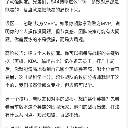
了就怪队友。兄弟们，S44赛季这么平衡，多数对局都是
能赢的，复盘就是把能赢的局稳下来。
误区二：忽略“败方MVP”。如果你频繁拿到败方MVP，说
明你的个人操作没问题，但节奏感、团队决策可能有大问
题。你需要练的不是微操，而是大局观。
高阶技巧：建立个人数据库。你可以把每局战报的关键数
据（英雄、KDA、输出占比）记在备忘录里。打几十局
后，你就能清晰地看到自己哪个英雄胜率高，哪个位置容
易崩，这才是科学上分。职业战队的数据分析师就是干这
个的，我们虽然没那么专业，但思路可以学。
另一个技巧：看队友和对手的战报。想练某个英雄？先看
看当前版本这个英雄的国服玩家，他们的战报出装、打法
有什么共同点。知己知彼，百战不殆。