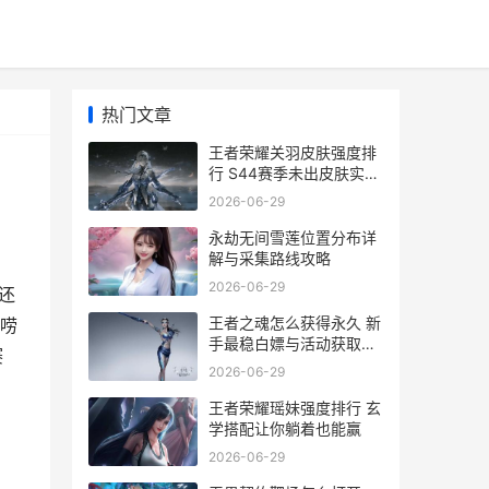
热门文章
王者荣耀关羽皮肤强度排
行 S44赛季未出皮肤实战
体验
2026-06-29
永劫无间雪莲位置分布详
解与采集路线攻略
2026-06-29
还
王者之魂怎么获得永久 新
唠
手最稳白嫖与活动获取全
赛
流程解析
2026-06-29
王者荣耀瑶妹强度排行 玄
学搭配让你躺着也能赢
2026-06-29