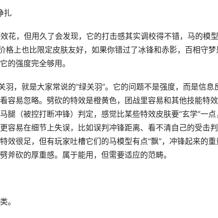
挣扎
特效花，但用久了会发现，它的打击感其实调校得不错，马的模
。价格上也比限定皮肤友好，如果你错过了冰锋和赤影，百相守梦
它的强度完全够用。
关羽，就是大家常说的“绿关羽”。它的问题不是强度，而是信息
看容易忽略。劈砍的特效是橙黄色，团战里容易和其他技能特效
马腿（被控打断冲锋）判定，感觉比某些特效皮肤要“玄学”一点
更容易在细节上失误，比如误判冲锋距离、看不清自己的受击判
特效很足，但有玩家吐槽它们的马模型有点“飘”，冲锋起来的重
劈斧砍的厚重感。属于能用，但需要适应的范畴。
类。