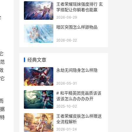
王者荣耀瑶妹强度排行 玄
学搭配让你躺着也能赢
全
2026-06-29
暗区突围怎么样舔物品
2026-06-22
它
经典文章
范
效
永劫无间隐身怎么样隐
它
2026-05-31
# 和平精英团竞画质该该
该该怎么办办办办开
而
2025-10-02
据
王者荣耀皮肤怎么样赠送
特
全流程解析
2026-01-24