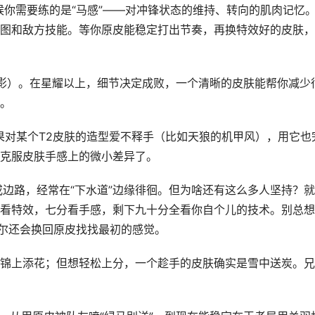
候你需要练的是“马感”——对冲锋状态的维持、转向的肌肉记忆
图和敌方技能。等你原皮能稳定打出节奏，再换特效好的皮肤，
赤影）。在星耀以上，细节决定成败，一个清晰的皮肤能帮你减少
。
如果对某个T2皮肤的造型爱不释手（比如天狼的机甲风），用它也
克服皮肤手感上的微小差异了。
或边路，经常在“下水道”边缘徘徊。但为啥还有这么多人坚持？
看特效，七分看手感，剩下九十分全看你自个儿的技术。别总想
偶尔还会换回原皮找找最初的感觉。
锦上添花；但想轻松上分，一个趁手的皮肤确实是雪中送炭。兄