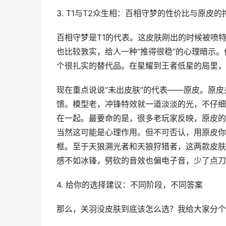
3. T1与T2众生相：百相守梦的性价比与原皮的
百相守梦是T1的代表。这皮肤刚出的时候被喷
也比较敦实，给人一种“推得很稳”的心理暗示
个很扎实的替代品。在星耀到王者低星的局里，
现在重点说说“未出皮肤”的代表——原皮。原皮
馈。模型老，冲锋特效就一道淡淡的光，不仔细
在一起。最要命的是，很多老玩家反映，原皮的
当然这可能是心理作用。但不可否认，用原皮你
框。至于天狼溯光者和天狼狩猎者，这两款皮肤
感不如冰锋，劈砍的音效也偏电子音，少了点刀
4. 给你的选择建议：不同阶段，不同答案
那么，关羽没皮肤到底该怎么选？我给大家分个