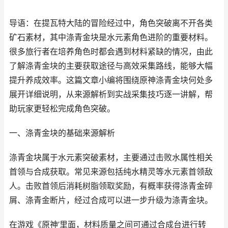
导语：在提瓦特大陆的冒险经过中，角色突破离不开各类
矿石素材，其中涤青金块是水元素角色进阶的重要材料。
很多旅行者在培养角色时都会遇到材料紧缺的情况，由此
了解涤青金块的主要获取途径与高效采集路线，能够大幅
提升养成效率。这篇文章小编将围绕原神涤青金块何处多
展开详细说明，从来源解析到实战采集技巧逐一讲解，帮
助玩家更轻松完成角色突破。
一、涤青金块的基础来源解析
涤青金块属于水元素突破素材，主要通过击败水属性相关
首领与合成获取。常见来源包括纯水精灵等水元素首领敌
人。击败首领后消耗树脂领取奖励，有概率获得涤青金碎
屑、涤青金断片，经过合成可以进一步升级为涤青金块。
在游戏《原神’里面，材料质量之间可通过合成台进行转