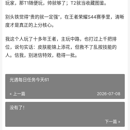
玩家，那T1随便玩，帅就够了；T2就当收藏图鉴。
别头铁觉得“贵的就一定强”，在王者荣耀S44赛季里，清晰
度才是真正的上分核心。
我这个人玩了十多年王者，主玩中路，也打过上千把排
位，说句实话：皮肤能锦上添花，但救不了乱按技能的
人。信我，别迷信特效，稳得一批。
光遇每日任务今天61
« 上一篇
2026-07-08
没有了！
下一篇 »