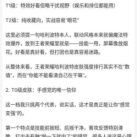
T1级：特效好看但略干扰视野（娱乐和排位都能用）
T2级：纯收藏向，实战容易“眼花”
这里必须提一句哈利波特本人，联动风格本来就偏魔法特
效爆炸，放到王者荣耀里就是——技能一甩，屏幕像放烟
花。好看是真好看，但打团也是真容易迷路。
从整体来看，王者荣耀哈利波特皮肤强度排行其实不在“数
值”，而在“你能不能看清自己在干嘛”。
2. T0级皮肤：手感党的唯一信仰
这一档我只挑两个代表，说实话，这才是真正能让你“感觉
变强”的。
第一个特点是技能前摇短、后摇干净，普攻反馈特别清
脆，打出去有种“啪一下就中了”的错觉。很多人说这是心理