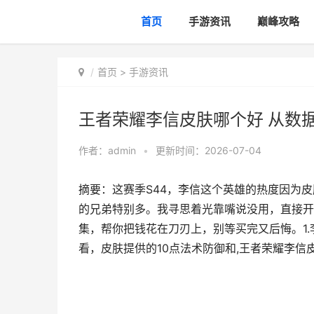
首页
手游资讯
巅峰攻略
首页
>
手游资讯
王者荣耀李信皮肤哪个好 从数
作者：
admin
•
更新时间：2026-07-04
摘要：这赛季S44，李信这个英雄的热度因为皮
的兄弟特别多。我寻思着光靠嘴说没用，直接开
集，帮你把钱花在刀刃上，别等买完又后悔。1
看，皮肤提供的10点法术防御和,王者荣耀李信