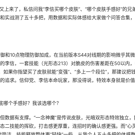
又上来了，私信问我“李信买哪个皮肤”、“哪个皮肤手感好”的兄
和实战测了五十多把，用数据和实际体感给大家做个问答合集，
御和10点物理防御加成，在当前版本S44对线期的影响微乎其
的李信，一套技能（光形态213）对脆皮的伤害差距在50以内，
如果你指望买了皮肤就能“变强”、“多上一个段位”，那建议把
的追求。信仰党、李信本命玩家，那没得说，特效本身就是价值
”到底哪个手感好？我该选哪个？
但数据有支撑。“一念神魔”是传说皮肤，光暗双形态特效独立，
态二技能的挥砍，打击感更厚重，连招时的确认感更强。而“心
对简洁，技能释放整体更“轻快”一些。从我个人五十多把的体感