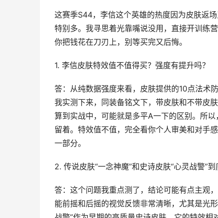
这赛季S44，李信这个英雄的热度因为皮肤返场
特别多。我寻思着光靠嘴说没用，直接开训练营
你把钱花在刀刃上，别等买完又后悔。
1. 李信皮肤特效值不值得买？强度有提升吗？
答：从纯数据强度来看，皮肤提供的10点法术防
我实测下来，同装备铭文下，带皮肤和不带皮肤
算到实战中，可能就是多平A一下的区别。所以，
留着。特效值不值，完全看你个人审美和对手感
一部分。
2. 传说皮肤“一念神魔”和史诗皮肤“心灵战警
答：这个问题我重点测了，结论可能有点主观，
能前摇和后摇的视觉反馈非常清晰，尤其是光形
战警”作为早期的高质量史诗皮肤，它的特效相