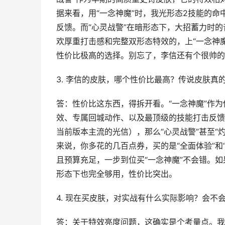
据来看，用“一念神魔”时，我光形态2技能的
反馈。而“心灵战警”在暗形态下，大招蓄力时
欢厚重打击感和完整双形态特效的，上“一念神魔
性价比极高的选择。别忘了，李信还有个很帅的
3. 李信的皮肤，哪个性价比最高？传说皮肤真
答：性价比这东西，得拆开看。“一念神魔”作
效、专属回城动作、以及最顶级的技能打击反馈
当前版本主流的光信），那么“心灵战警”甚至“
来说，你多花的几百点券，买的是“全面体验”和
且预算充足，一步到位买“一念神魔”不会错。如
形态下也完全够用，性价比突出。
4. 现在买皮肤，对实战有什么实际影响？会不
答：关于特效亮度问题，这确实是个考量点。我