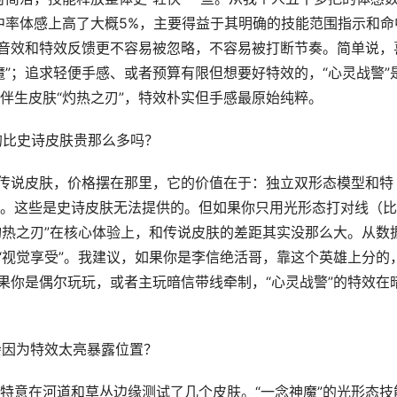
命中率体感上高了大概5%，主要得益于其明确的技能范围指示和命
的音效和特效反馈更不容易被忽略，不容易被打断节奏。简单说，
”；追求轻便手感、或者预算有限但想要好特效的，“心灵战警”
伴生皮肤“灼热之刃”，特效朴实但手感最原始纯粹。
的比史诗皮肤贵那么多吗？
为传说皮肤，价格摆在那里，它的价值在于：独立双形态模型和特
。这些是史诗皮肤无法提供的。但如果你只用光形态打对线（比
灼热之刃”在核心体验上，和传说皮肤的差距其实没那么大。从数
“视觉享受”。我建议，如果你是李信绝活哥，靠这个英雄上分的
果你是偶尔玩玩，或者主玩暗信带线牵制，“心灵战警”的特效在
会因为特效太亮暴露位置？
特意在河道和草丛边缘测试了几个皮肤。“一念神魔”的光形态技