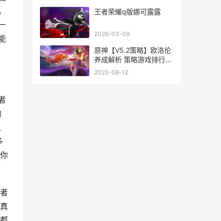
，
王者荣耀q版娜可露露
一
2026-03-09
能
原神【V5.2策略】欧洛伦
养成解析 策略游戏排行榜
前十名
2025-08-12
者
的
之
多
你
者
真
都