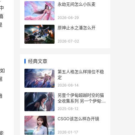
永劫无间怎么小队麦
中
喜
2026-06-29
是
原神止水之潘怎么开
2026-07-02
经典文章
如
第五人格怎么样排位不稳
定
据
2026-06-14
，
另壹个伊甸超越时空的猫
暗
全收集系列 另一个伊甸:
超越时空的猫第二十六
2025-08-12
CSGO该怎么样办开镜
2026-01-17
能