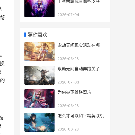
王者荣耀我有哪些皮肤
弟
2026-07-04
帮
猜你喜欢
永劫无间现实活动在哪
微。
2026-06-28
换
永劫无间自动奔跑关了
钱
的
2026-07-03
为何被英雄联盟坑
2026-06-28
怎么才可以和平精英联机
技
灵
2026-06-28
数