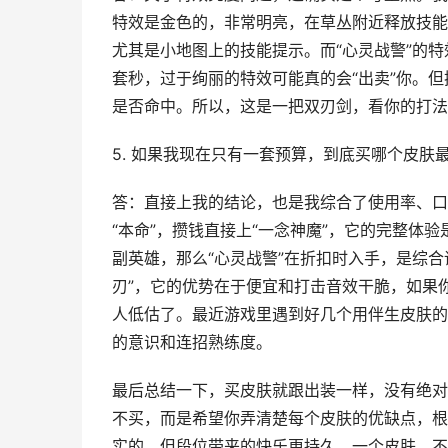
特效是金色的，非常明亮，在草丛附近释放技能
尤其是小地图上的技能提示。而“心灵战警”的
套秒，过于绚丽的特效可能真的会“出卖”你。
是否命中。所以，这是一把双刃剑，看你的打法
5. 如果我现在只有一套预算，到底买哪个皮肤
答：直接上我的结论，也是我综合了使用率、口
“本命”，攒钱直接上“一念神魔”，它的完整体
副英雄，那么“心灵战警”在折扣时入手，是综
刃”，它的优势在于便宜和打击音效干脆，如果
人低估了。最近游戏里遇到好几个用伴生皮肤的
的意识和连招熟练度。
最后总结一下，买皮肤就跟出装一样，没有绝对
不买，而是希望你弄清楚每个皮肤的优缺点，根
实的，但段位带来的快乐更持久。一个皮肤，不