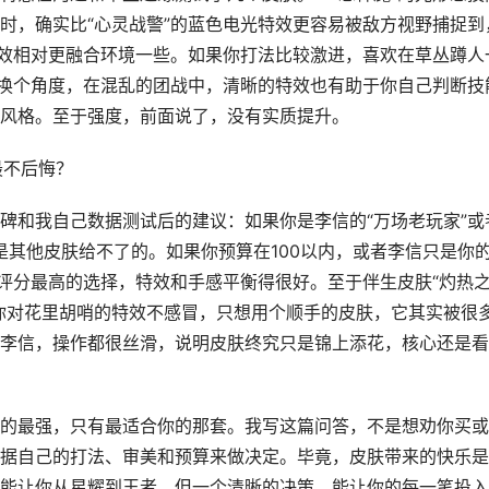
时，确实比“心灵战警”的蓝色电光特效更容易被敌方视野捕捉到
特效相对更融合环境一些。如果你打法比较激进，喜欢在草丛蹲人
但换个角度，在混乱的团战中，清晰的特效也有助于你自己判断技
风格。至于强度，前面说了，没有实质提升。
最不后悔？
碑和我自己数据测试后的建议：如果你是李信的“万场老玩家”或
验是其他皮肤给不了的。如果你预算在100以内，或者李信只是你
合评分最高的选择，特效和手感平衡得很好。至于伴生皮肤“灼热
你对花里胡哨的特效不感冒，只想用个顺手的皮肤，它其实被很
李信，操作都很丝滑，说明皮肤终究只是锦上添花，核心还是看
的最强，只有最适合你的那套。我写这篇问答，不是想劝你买或
据自己的打法、审美和预算来做决定。毕竟，皮肤带来的快乐是
能让你从星耀到王者，但一个清晰的决策，能让你的每一笔投入