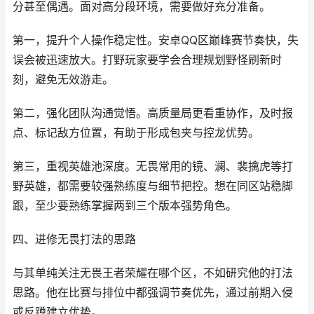
分甚至偶遇。面对高分段环境，需要做好充分准备。
第一，提升个人操作稳定性。安卓QQ区巅峰赛节奏快，失
误会被迅速放大。打野玩家要学会合理规划野怪刷新时
刻，避免无效游走。
第二，强化团队沟通觉悟。高质量局更看重协作，及时报
点、标记敌方位置，有助于形成包夹与控龙优势。
第三，重视英雄池深度。无畏常用的镜、澜、裴擒虎等打
野英雄，都需要较强熟练度与细节把控。想在同区站稳脚
跟，至少要熟练掌握两到三个版本强势角色。
四、进修无畏打法的思路
与其单纯关注无畏王者荣耀在哪个区，不如研究他的打法
思路。他在比赛与排位中都强调节奏优先，通过前期入侵
或反蹲建立优势。