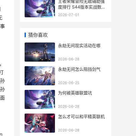
王者荣耀冒险无敌辅助强
度排行 S44版本实战数据
期
解析
2026-07-01
无
事
猜你喜欢
永劫无间现实活动在哪
2026-06-28
，
永劫无间怎么阻挡剑气
打
孙
2026-06-25
孙
为何被英雄联盟坑
面
2026-06-28
怎么才可以和平精英联机
2026-06-28
刃