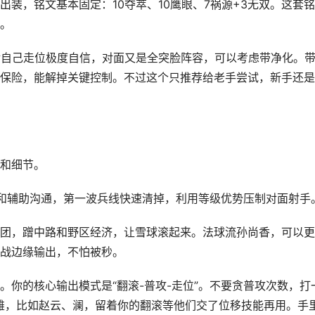
装，铭文基本固定：10夺萃、10鹰眼、7祸源+3无双。这套
。
对自己走位极度自信，对面又是全突脸阵容，可以考虑带净化。
保险，能解掉关键控制。不过这个只推荐给老手尝试，新手还是
和细节。
和辅助沟通，第一波兵线快速清掉，利用等级优势压制对面射手
团，蹭中路和野区经济，让雪球滚起来。法球流孙尚香，可以更
战边缘输出，不怕被秒。
你的核心输出模式是“翻滚-普攻-走位”。不要贪普攻次数，打
雄，比如赵云、澜，留着你的翻滚等他们交了位移技能再用。手