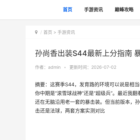
首页
手游资讯
巅峰攻略
首页
>
手游资讯
孙尚香出装S44最新上分指南
作者：
admin
•
更新时间：2026-07-02
摘要：这赛季S44，发育路的环境可以说是相
你中期是“滚雪球战神”还是“超级兵”。最近我
还在无脑沿用老一套的暴击装。但当前版本，孙尚
击还是法球，两套方案实测对比