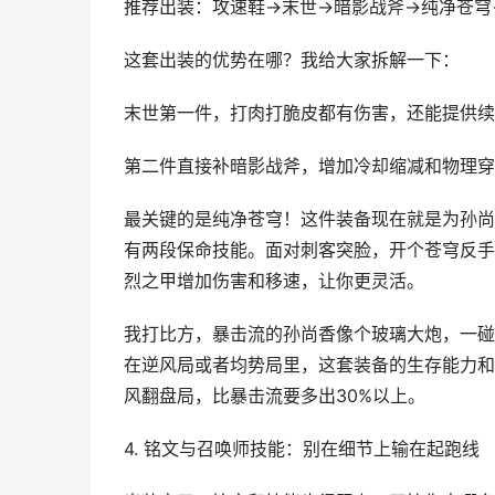
推荐出装：攻速鞋→末世→暗影战斧→纯净苍穹
这套出装的优势在哪？我给大家拆解一下：
末世第一件，打肉打脆皮都有伤害，还能提供续
第二件直接补暗影战斧，增加冷却缩减和物理穿
最关键的是纯净苍穹！这件装备现在就是为孙尚
有两段保命技能。面对刺客突脸，开个苍穹反手
烈之甲增加伤害和移速，让你更灵活。
我打比方，暴击流的孙尚香像个玻璃大炮，一碰
在逆风局或者均势局里，这套装备的生存能力和
风翻盘局，比暴击流要多出30%以上。
4. 铭文与召唤师技能：别在细节上输在起跑线