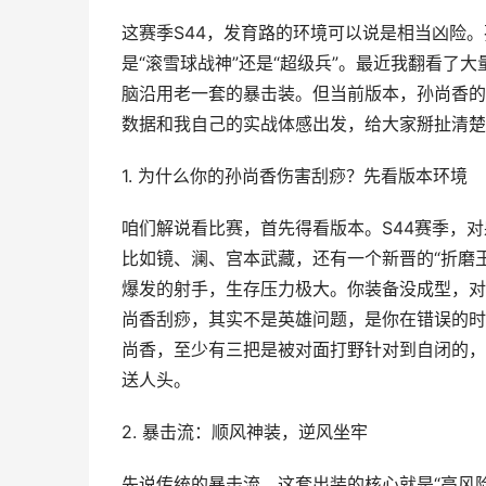
这赛季S44，发育路的环境可以说是相当凶险
是“滚雪球战神”还是“超级兵”。最近我翻看了
脑沿用老一套的暴击装。但当前版本，孙尚香的
数据和我自己的实战体感出发，给大家掰扯清楚
1. 为什么你的孙尚香伤害刮痧？先看版本环境
咱们解说看比赛，首先得看版本。S44赛季，
比如镜、澜、宫本武藏，还有一个新晋的“折磨
爆发的射手，生存压力极大。你装备没成型，对
尚香刮痧，其实不是英雄问题，是你在错误的时
尚香，至少有三把是被对面打野针对到自闭的，
送人头。
2. 暴击流：顺风神装，逆风坐牢
先说传统的暴击流。这套出装的核心就是“高风