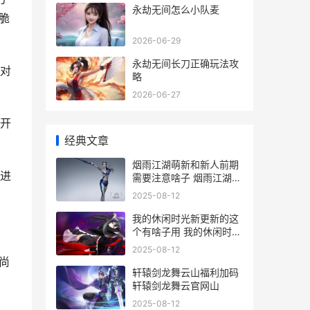
永劫无间怎么小队麦
脆
2026-06-29
永劫无间长刀正确玩法攻
对
略
2026-06-27
开
经典文章
烟雨江湖萌新和新人前期
进
需要注意啥子 烟雨江湖新
手选什么门派好新手入门
2025-08-12
门派选择推荐
我的休闲时光新更新的这
个有啥子用 我的休闲时光
新手教程
2025-08-12
尚
轩辕剑龙舞云山福利加码
轩辕剑龙舞云官网山
2025-08-12