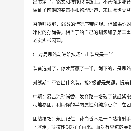
出装定了，铭文和技能也得跟上。不管你走哪套出
保证了前期的暴击率和物理穿透，末世流也受益
召唤师技能，99%的情况下带闪现。但如果你
净化的孙尚香，相当于给自己的翻滚加了第二重
老实实带闪现。
5. 对局思路与进阶技巧：出装只是一半
装备选对了，你才算赢了一半。剩下的，是思路
对线期：不管出什么装，抢2级都是关键。提前
中期：暴击流孙尚香，发育路一塔破了就赶紧抱
动地参团，利用你的半肉属性和纯净苍穹，在团
团战技巧：永远记住，孙尚香不是一个站撸射手。
下就走，等技能CD好了再来。面对有突进的英