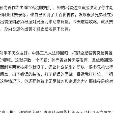
。孙尚香作为老牌T0级别的射手，她的出装选择直接决定了你中
大量职业比赛录像，也自己实测了上百把排位，发现很多兄弟还在
出装逻辑必须根据对局压力来动态调整。今天这篇攻略，就从赛
，孙尚香怎么出装才能更稳地赢下比赛。
对射手不怎么友好。中路工具人法师回归，打野全是强势突脸英雄
王”哪吒。这就导致一个问题：孙尚香这种需要发育，且依赖翻滚
面刺客两套技能你就没了，还谈什么输出？所以，很多兄弟觉得
间点，出了错误的装备，打了错误的团战。最近我打排位，十把
这种情况下，你还死憋着出无尽战刃和宗师之力？那纯粹是给对
险高回报”。通常顺序是：攻速鞋→暗影战斧→无尽战刃→泣血之