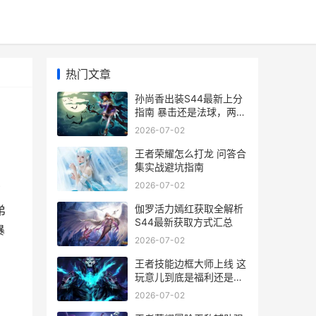
热门文章
孙尚香出装S44最新上分
指南 暴击还是法球，两套
方案实测对比
2026-07-02
王者荣耀怎么打龙 问答合
集实战避坑指南
2026-07-02
了
伽罗活力嫣红获取全解析
弟
S44最新获取方式汇总
暴
2026-07-02
王者技能边框大师上线 这
玩意儿到底是福利还是新
坑
2026-07-02