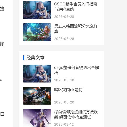
CSGO新手会员入门指南
搜
与进阶思路
2026-05-28
第五人格回流积分怎么样
算
2026-05-28
顺
经典文章
csgo整蛊何者键退出全解
析
。
2026-03-10
暗区突围nk是何
2026-05-20
绿茵信仰抢点测试方法焕
口
新 绿茵信仰抢点测试
2025-08-12