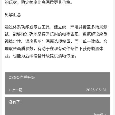
的玩家，稳定帧率比高画质更具价格。
见解汇总
通过体系功能或专业工具，建立统一环境并覆盖多场景测
试，能够较准确地掌握游玩时的帧率表现。数据解读应重
视稳定性、温度影响与画面选项权重，而非单一数值。合
理取舍画质参数，有助于在现有硬件条件下获得顺滑体
验，也能为后续设备升级提供清晰依据。
CSGO咋样升级
« 上一篇
2026-05-31
没有了！
下一篇 »