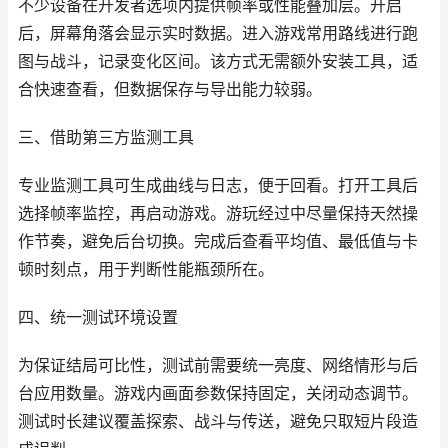
不少设备在开发者选项内提供帧率或性能叠加层。开启
后，屏幕角落会显示实时数据。进入游戏常用路线进行跑
图与战斗，记录变化区间。该方式无需额外安装工具，适
合快速查看，但数据保存与导出能力较弱。
三、借助第三方监测工具
专业监测工具可生成曲线与日志，便于回看。打开工具后
选择帧率监控，再启动游戏。游玩经过中尽量保持天然操
作节奏，避免后台切换。完成后查看平均值、最低值与卡
顿时刻点，用于判断性能瓶颈所在。
四、统一测试环境设置
为保证结局可比性，测试前需要统一亮度、网络情形与后
台应用数量。游戏内画面参数保持固定，关闭动态调节。
测试时长建议覆盖探索、战斗与传送，避免只取短片段造