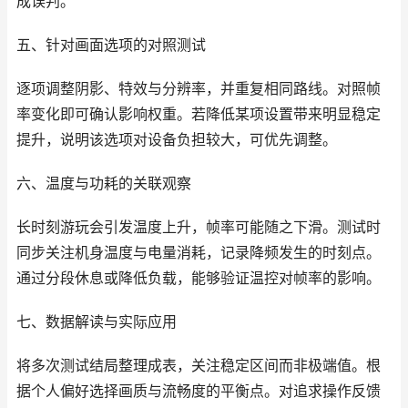
成误判。
五、针对画面选项的对照测试
逐项调整阴影、特效与分辨率，并重复相同路线。对照帧
率变化即可确认影响权重。若降低某项设置带来明显稳定
提升，说明该选项对设备负担较大，可优先调整。
六、温度与功耗的关联观察
长时刻游玩会引发温度上升，帧率可能随之下滑。测试时
同步关注机身温度与电量消耗，记录降频发生的时刻点。
通过分段休息或降低负载，能够验证温控对帧率的影响。
七、数据解读与实际应用
将多次测试结局整理成表，关注稳定区间而非极端值。根
据个人偏好选择画质与流畅度的平衡点。对追求操作反馈