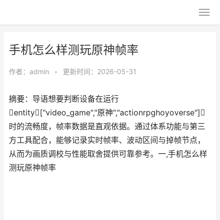
手机怎么样测玩原神帧率
作者：
admin
•
更新时间：2026-05-31
摘要：导语想要判断设备在运行
entity["video_game","原神","actionrpghoyoverse"]
时的流畅度，帧率数据是直观依据。通过体系功能与第三
方工具配合，能够记录实时帧率、波动区间与掉帧节点，
从而为画质调校与性能取舍提供可靠参考。一,手机怎么样
测玩原神帧率