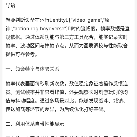
导语
想要判断设备在运行entity["video_game","原
神","action rpg hoyoverse"]时的流畅度，帧率数据是直
观依据。通过体系功能与第三方工具配合，能够记录实时
帧率、波动区间与掉帧节点，从而为画质调校与性能取舍
提供可靠参考。
一、领会帧率与体验关系
帧率代表画面每秒刷新次数，数值稳定象征着操作反馈连
贯。测试帧率并非只看峰值，还要观察长时刻游玩时的均
值与抖动幅度。通过多场景对比，能够发现战斗、城镇、
传送加载等环节的差异，为后续优化打好基础。
二、利用体系自带性能显示