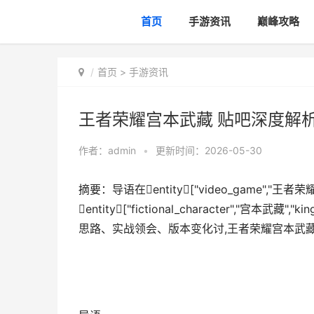
首页
手游资讯
巅峰攻略
首页
>
手游资讯
王者荣耀宫本武藏 贴吧深度解
作者：
admin
•
更新时间：2026-05-30
摘要：导语在entity["video_game","王者荣
entity["fictional_character","宫
思路、实战领会、版本变化讨,王者荣耀宫本武