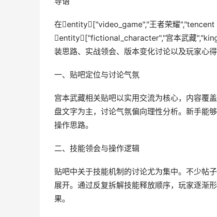
导语
在entity["video_game","王者荣耀","ten
entity["fictional_character","宫本
装思路、实战领会、版本变化讨论以及玩家心得
一、贴吧定位与讨论气氛
宫本武藏相关贴吧以实用交流为核心，内容覆盖
盘文字为主，讨论气氛偏向理性分析。新手能够
操作思路。
二、技能领会与操作逻辑
贴吧中关于技能机制的讨论尤为集中。不少帖子
展开。通过反复拆解技能释放顺序，玩家逐渐形
果。