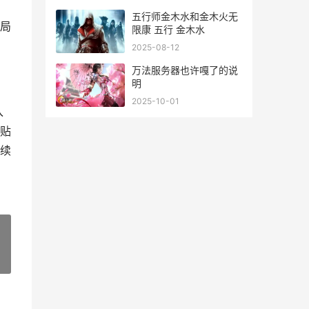
五行师金木水和金木火无
局
限康 五行 金木水
2025-08-12
万法服务器也许嘎了的说
明
2025-10-01
入
贴
续
»