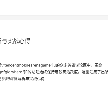
析与实战心得
耀","tencentmobilearenagame"]的众多英雄讨论区中，围绕
本武藏","kingofgloryhero"]的贴吧始终保持着较高活跃度。这里汇集了出
藏 贴吧深度解析与实战心得