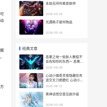
永劫无间何者皮肤帅
可
2026-05-24
动
光遇耗子是何物品
2026-05-24
经典文章
据
，
恶果之地一些新人教程不
会告知你的东西～ 恶果之
地上面卖的
2025-09-26
心动小镇奇灵夜隐藏任务
送交叉刀疤腮红 心动小镇
奇灵夜季烹饪流行料理
方
2025-08-12
黑神话悟空意见欲升级
2026-03-08