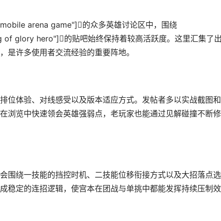
cent mobile arena game"]的众多英雄讨论区中，围绕
武藏","king of glory hero"]的贴吧始终保持着较高活跃度。这里汇集了
，是许多使用者交流经验的重要阵地。
排位体验、对线感受以及版本适应方式。发帖者多以实战截图和
在浏览中快速领会英雄强弱点，老玩家也能通过见解碰撞不断修
会围绕一技能的挡控时机、二技能位移衔接方式以及大招落点选
成稳定的连招逻辑，使宫本在团战与单挑中都能发挥持续压制效