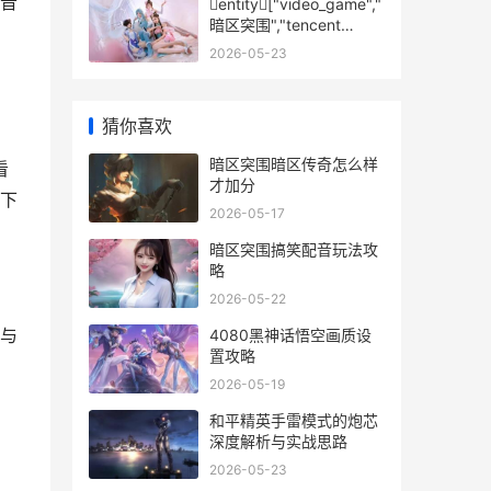
音
entity["video_game","
暗区突围","tencent
tactical shooter"]现在
2026-05-23
何赛季
猜你喜欢
暗区突围暗区传奇怎么样
看
才加分
下
2026-05-17
暗区突围搞笑配音玩法攻
略
2026-05-22
与
4080黑神话悟空画质设
置攻略
2026-05-19
和平精英手雷模式的炮芯
深度解析与实战思路
2026-05-23