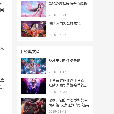
。
CSGO烧鸡玩法全面解析
同
2026-05-21
暗区突围怎么样求饶
2026-05-16
从
经典文章
圣地安列斯任务攻略
2026-01-17
放
王者荣耀职业选手马鑫：
从默无闻到最好高手的成
进
长之路
2026-05-09
汉家江湖伤害类型科普－
萌新给 汉家江湖内伤效果
2025-08-12