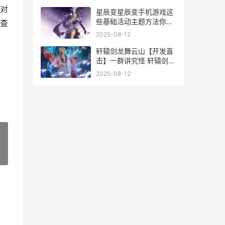
对
星辰变星辰变手机游戏这
些基础活动主题方法你都
查
了解吗 星辰变手机
2025-08-12
轩辕剑龙舞云山【开发直
击】一群讲究怪 轩辕剑龙
舞云天山
2025-08-12
»