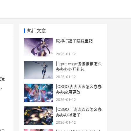
热门文章
原神打罐子隐藏宝箱
2026-01-12
| igxe csgo该该该该怎么
办办办办开礼包
2026-01-12
玩
|CSGO该该该该怎么办办
，
办办应用更改|
2026-01-12
|CSGO上该该该该怎么办
办办办得箱子|
2026-01-12