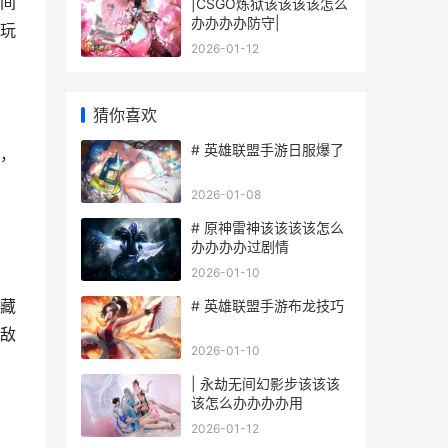
间
|CSGO炼狱该该该该怎么
办办办办防守|
玩
2026-01-12
猜你喜欢
# 英雄联盟手游日服爆了
，
2026-01-08
# 原神雷神该该该该怎么
办办办办过剧情
2026-01-10
藏
# 英雄联盟手游布龙技巧
敌
2026-01-10
| 永劫无间幻影步该该该
该怎么办办办办用
2026-01-12