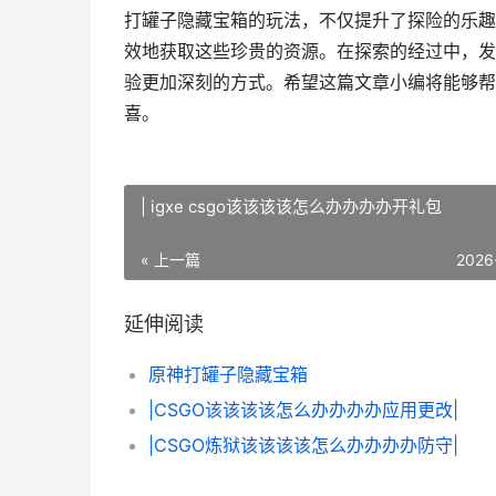
打罐子隐藏宝箱的玩法，不仅提升了探险的乐趣
效地获取这些珍贵的资源。在探索的经过中，发
验更加深刻的方式。希望这篇文章小编将能够帮
喜。
| igxe csgo该该该该怎么办办办办开礼包
« 上一篇
2026
延伸阅读
原神打罐子隐藏宝箱
|CSGO该该该该怎么办办办办应用更改|
|CSGO炼狱该该该该怎么办办办办防守|