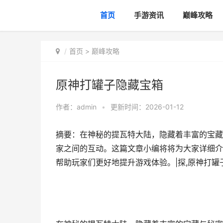
首页
手游资讯
巅峰攻略
首页
>
巅峰攻略
原神打罐子隐藏宝箱
作者：
admin
•
更新时间：2026-01-12
摘要：在神秘的提瓦特大陆，隐藏着丰富的宝藏
家之间的互动。这篇文章小编将将为大家详细介
帮助玩家们更好地提升游戏体验。|探,原神打罐