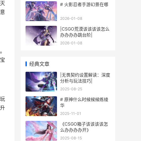
灭
# 火影忍者手游幻景在哪
意
2026-01-08
|CSGO荒漠该该该该怎么
办办办办跳台阶|
2026-01-08
。
宝
经典文章
|无畏契约设置解读：深度
分析与玩法技巧|
2025-08-25
玩
# 原神什么时候候候练绫
华
升
2025-11-01
《CSGO箱子该该该该怎
么办办办办开》
2025-08-15