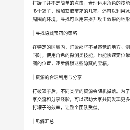
打罐子并不是简单的点击，合理运用角色的技能
多个罐子，增加获取宝箱的几率。还可以利用冰
周围的环境，寻找可以用来提升攻击效果的地形
| 寻找隐藏宝箱的策略
在特定的区域内，盯紧那些不易察觉的地方。例
同时，使用角色的探测类技能，也能快速定位罐
图的位置，逐步解锁这些隐藏的宝箱。
| 资源的合理利用与分享
打破罐子后，不同类型的资源会随机掉落。为了
家交流和分享经验，可以帮助大家共同发现更多
打罐子的效率，让整个团队受益。
| 见解汇总