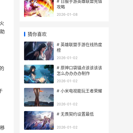
# 日服手游英雄联盟充值
攻略
2026-01-08
火
助
猜你喜欢
# 英雄联盟手游在线热度
榜
2026-01-02
# 原神口袋锚点该该该该
的
怎么办办办办制作
。
2026-01-02
于
# 小米电视能玩王者荣耀
2026-01-02
# 无畏契约设置最低
移
2026-01-02