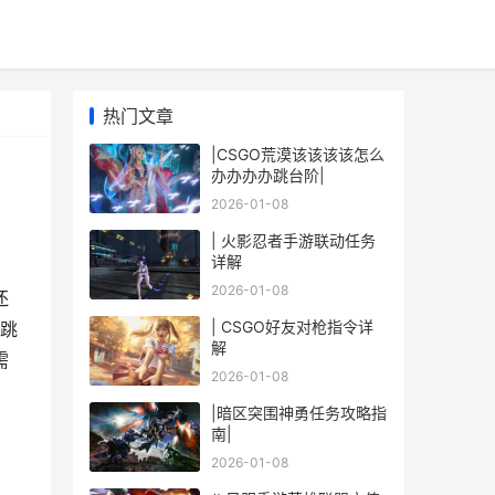
热门文章
|CSGO荒漠该该该该怎么
办办办办跳台阶|
2026-01-08
| 火影忍者手游联动任务
详解
2026-01-08
还
| CSGO好友对枪指令详
跳
解
需
2026-01-08
|暗区突围神勇任务攻略指
南|
2026-01-08