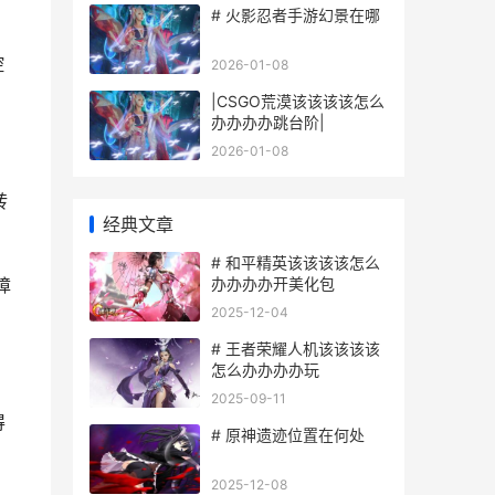
# 火影忍者手游幻景在哪
控
2026-01-08
|CSGO荒漠该该该该怎么
办办办办跳台阶|
2026-01-08
转
经典文章
# 和平精英该该该该怎么
办办办办开美化包
障
2025-12-04
# 王者荣耀人机该该该该
怎么办办办办玩
2025-09-11
得
# 原神遗迹位置在何处
2025-12-08