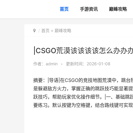
首页
手游资讯
巅峰攻略
首页
>
巅峰攻略
|CSGO荒漠该该该该怎么办办
作者：
admin
•
更新时间：2026-01-08
摘要：|导语|在CSGO的竞技地图荒漠中，跳
是躲避敌方火力，掌握正确的跳跃技巧能显著提
跃技巧，帮助玩家优化操作细节。|一、基础跳跃
要练习。默认按键为空格键，结合路线键可实现不