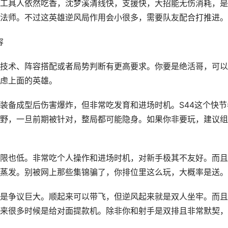
工具人依然吃香，沈梦溪清线快，支援快，大招能无伤消耗，是
法师。不过这英雄逆风局作用会小很多，需要队友配合打推进。
容
技术、阵容搭配或者局势判断有更高要求。你要是绝活哥，可以
虑上面的英雄。
装备成型后伤害爆炸，但非常吃发育和进场时机。S44这个快节
野，一旦前期被针对，整局都可能隐身。如果你非要玩，建议组
限也低。非常吃个人操作和进场时机，对新手极其不友好。而且
蒸发。别被网上那些集锦骗了，你排位里这么玩，大概率是送。
是争议巨大。顺起来可以带飞，但逆风起来就是双人坐牢。而且
来很多时候是给对面提款机。除非你和射手是双排且非常默契，