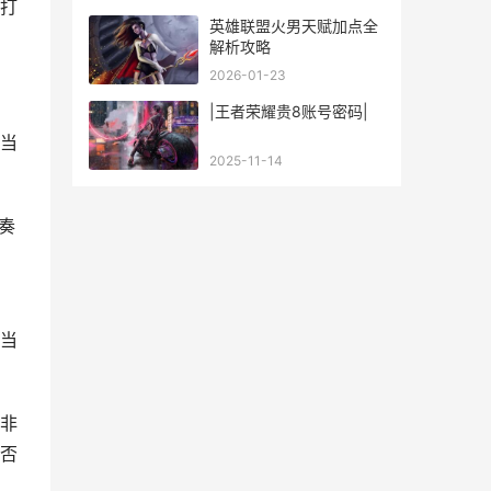
打
英雄联盟火男天赋加点全
解析攻略
2026-01-23
|王者荣耀贵8账号密码|
当
2025-11-14
奏
当
非
否