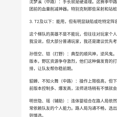
沈梦溪（中路）：手长就是硬道理。这赛季中路
团前的血量削减神器。特别克制那些呆射和站桩
3. T2及以下：能用，但有明显缺陷或吃特定阵
这个梯队的英雄不是不能玩，但往往对玩家个人
我没说，但大部分普通玩家，我还是建议优先考
孙悟空、铠（打野）：典型的顺风神，逆风鬼。
版本，野区资源争夺激烈，他们这种偏发育的打
排，让队友帮你稳前期。
貂蝉、不知火舞（中路）：操作上限极高，但下
前版本控制多、爆发高，法师进场稍有不慎就会
明世隐、瑶（辅助）：连体婴组合在路人局依然
常依赖队友的个人能力。路人局沟通不畅，选出
则慎选。