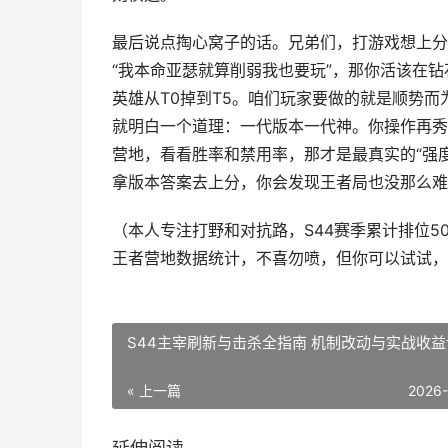
最后说点掏心窝子的话。兄弟们，打游戏想上分
“我本命亚瑟就算削弱我也要玩”，那你活该在
英雄从T0掉到T5。咱们玩家要做的就是顺势
就明白一个道理：一代版本一代神。你操作再秀
营地，看看胜率和禁用率，那才是最真实的“强
拿版本答案去上分，你会发现王者局也没那么难
（本人专注打野和对抗路，S44赛季累计排位5
王者营地数据统计，不喜勿喷，但你可以试试，
S44主宰刷新与击杀全指南 机制改动与实战收
« 上一篇
2026