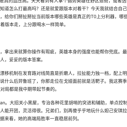
位是真的血压高。天天看到有人拿个弱势英雄在野区逛街，或者选
知道怎么打最高吗？还是就爱跟版本对着干？今天我就结合自己
，给你们掰扯掰扯当前版本哪些英雄是真正的T0上分利器，哪
跟着版本走，上分跟喝水一样简单。
，拿出来就算你操作有瑕疵，英雄本身的强度也能帮你兜底。最
人，妥妥的版本答案。
漂移机制在发育路对线简直是折磨人，拉扯能力独一档，配上明
说什么后羿鲁班了，你那走位在戈娅面前就是活靶子。我这赛季
多对局都是我中期带起节奏的。
ban。大招关小黑屋，专治各种花里胡哨的突进和辅助，单点控
人能开团，灵活得很。兄弟们，别再傻乎乎地玩什么妲己安琪拉
据来看，她的高端局胜率一直稳居前列。