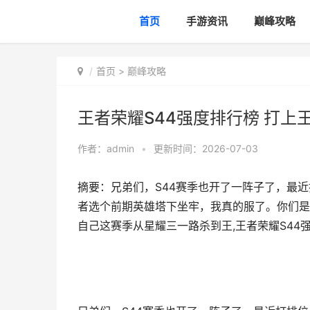
首页
手游资讯
巅峰攻略
首页
>
巅峰攻略
王者荣耀S44强度排行榜 打上
作者：
admin
•
更新时间：2026-07-03
摘要：兄弟们，S44赛季也开了一阵子了，最
者选个前期英雄塔下坐牢，我真的服了。你们是
自己这赛季从星耀三一路杀到王,王者荣耀S44