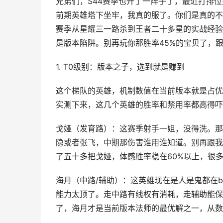
兄弟们，S44赛季也开了一阵子了，最近打排
前期英雄塔下坐牢，我真的服了。你们是真的不
赛季从星耀三一路杀到王者二十多星的实战经验
是版本陷阱。别再玩你那胜率45%的宝贝了，
1. T0级别：版本之子，选到就是赚到
这个梯队的英雄，机制数值在当前版本就是占优
实测下来，这几个英雄的胜率和禁用率都高得吓
戈娅（发育路）：这赛季射手一姐，没得洗。那
隐或者张飞，中期那伤害谁用谁知道。别再跟我
了五十多把戈娅，体感胜率稳在60%以上，很
海月（中路/辅助）：这英雄现在是人是鬼都在
能力太顶了。走中路有线权有消耗，走辅助能保
了，海月才是当前版本法师的最优解之一，从数