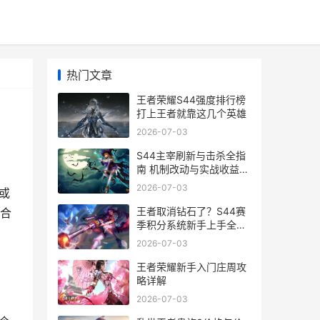
热门文章
王者荣耀S44强度排行榜
打上王者就靠这几个英雄
2026-07-03
S44主宰刷新与击杀全指
南 机制改动与实战收益详
解
2026-07-03
或
王者取消钻石了？S44赛
合
季积分系统新手上手全教
学
2026-07-03
王者荣耀新手入门庄周攻
略详解
2026-07-03