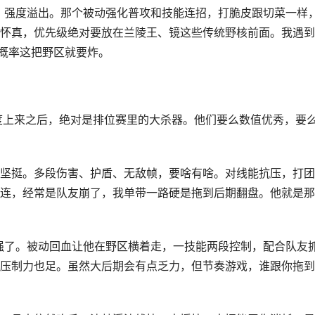
，强度溢出。那个被动强化普攻和技能连招，打脆皮跟切菜一样
怀真，优先级绝对要放在兰陵王、镜这些传统野核前面。我遇到
大概率这把野区就要炸。
度上来之后，绝对是排位赛里的大杀器。他们要么数值优秀，要
坚挺。多段伤害、护盾、无敌帧，要啥有啥。对线能抗压，打团
连，经常是队友崩了，我单带一路硬是拖到后期翻盘。他就是那
强了。被动回血让他在野区横着走，一技能两段控制，配合队友
压制力也足。虽然大后期会有点乏力，但节奏游戏，谁跟你拖到