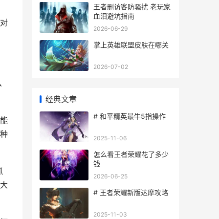
王者删访客防骚扰 老玩家
，
血泪避坑指南
对
2026-06-29
掌上英雄联盟皮肤在哪关
2026-07-02
么
经典文章
# 和平精英最牛5指操作
能
种
2025-11-06
怎么看王者荣耀花了多少
钱
抓
2026-06-25
大
# 王者荣耀新版达摩攻略
2025-11-03