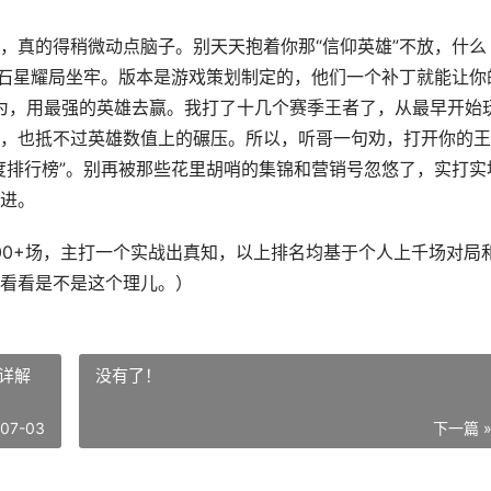
，真的得稍微动点脑子。别天天抱着你那“信仰英雄”不放，什么
钻石星耀局坐牢。版本是游戏策划制定的，他们一个补丁就能让你
而为，用最强的英雄去赢。我打了十几个赛季王者了，从最早开始
，也抵不过英雄数值上的碾压。所以，听哥一句劝，打开你的王
度排行榜”。别再被那些花里胡哨的集锦和营销号忽悠了，实打实
进。
00+场，主打一个实战出真知，以上排名均基于个人上千场对局
看看是不是这个理儿。）
益详解
没有了！
-07-03
下一篇 