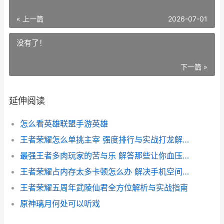
« 上一篇
2026-07-01
没有了！
下一篇 »
延伸阅读
怎么看英雄联盟手游英雄
王者荣耀怎么单挑主宰 强度排行与实战打龙解析S44赛季
最强王者多肉玩家的苦与乐 解答那些让你血压飙升的问题
王者荣耀占内存太多卡顿怎么办 解决手机空间不足的实用指南
王者荣耀五周年武陵仙君全方位解析与实战指南
原神璃月何处可以听戏