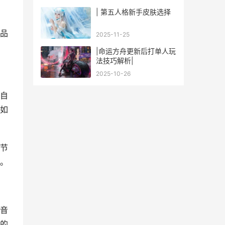
| 第五人格新手皮肤选择
品
2025-11-25
|命运方舟更新后打单人玩
法技巧解析|
2025-10-26
自
如
节
。
音
的