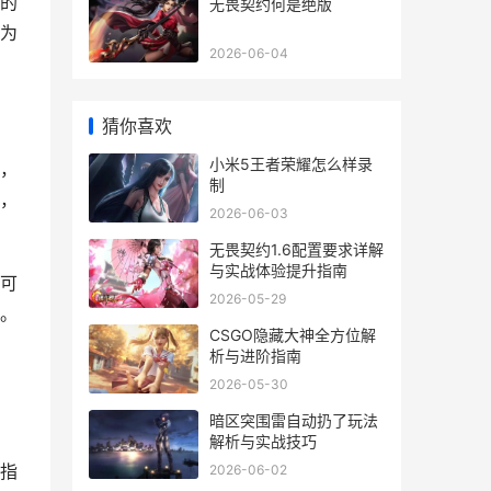
的
无畏契约何是绝版
为
2026-06-04
猜你喜欢
小米5王者荣耀怎么样录
，
制
，
2026-06-03
无畏契约1.6配置要求详解
与实战体验提升指南
可
2026-05-29
。
CSGO隐藏大神全方位解
析与进阶指南
2026-05-30
暗区突围雷自动扔了玩法
解析与实战技巧
指
2026-06-02