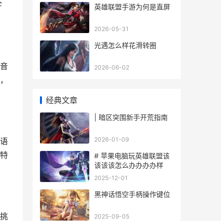
字
英雄联盟手游为何是直屏
2026-05-31
光遇怎么样花滑转圈
音
2026-06-02
，
经典文章
| 暗区突围新手开荒指南
2026-01-09
语
特
# 苹果电脑玩英雄联盟该
该该该怎么办办办办样
2025-12-01
黑神话悟空手柄操作键位
挑
2025-09-05