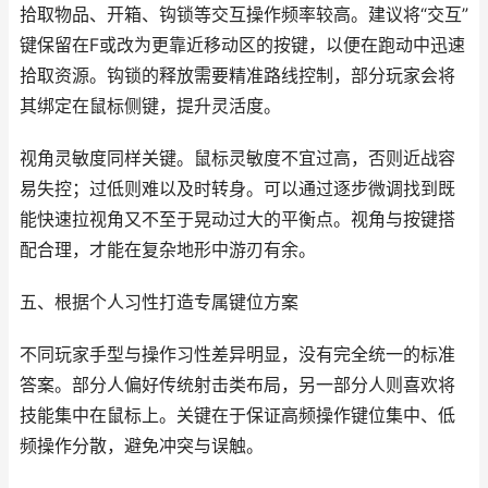
拾取物品、开箱、钩锁等交互操作频率较高。建议将“交互”
键保留在F或改为更靠近移动区的按键，以便在跑动中迅速
拾取资源。钩锁的释放需要精准路线控制，部分玩家会将
其绑定在鼠标侧键，提升灵活度。
视角灵敏度同样关键。鼠标灵敏度不宜过高，否则近战容
易失控；过低则难以及时转身。可以通过逐步微调找到既
能快速拉视角又不至于晃动过大的平衡点。视角与按键搭
配合理，才能在复杂地形中游刃有余。
五、根据个人习性打造专属键位方案
不同玩家手型与操作习性差异明显，没有完全统一的标准
答案。部分人偏好传统射击类布局，另一部分人则喜欢将
技能集中在鼠标上。关键在于保证高频操作键位集中、低
频操作分散，避免冲突与误触。