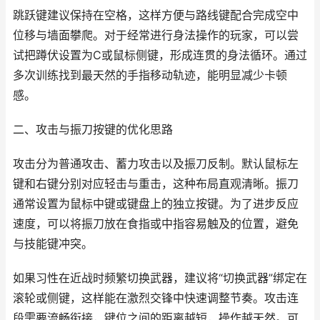
跳跃键建议保持在空格，这样方便与路线键配合完成空中
位移与墙面攀爬。对于经常进行身法操作的玩家，可以尝
试把蹲伏设置为C或鼠标侧键，形成连贯的身法循环。通过
多次训练找到最天然的手指移动轨迹，能明显减少卡顿
感。
二、攻击与振刀按键的优化思路
攻击分为普通攻击、蓄力攻击以及振刀反制。默认鼠标左
键和右键分别对应轻击与重击，这种布局直观清晰。振刀
通常设置为鼠标中键或键盘上的独立按键。为了进步反应
速度，可以将振刀放在食指或中指容易触及的位置，避免
与技能键冲突。
如果习性在近战时频繁切换武器，建议将“切换武器”绑定在
滚轮或侧键，这样能在激烈交锋中快速调整节奏。攻击连
段需要流畅衔接，键位之间的距离越短，操作越天然。可