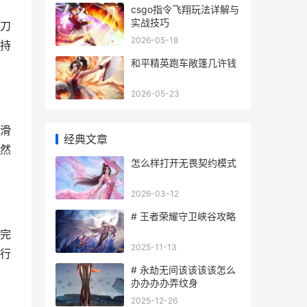
csgo指令飞翔玩法详解与
实战技巧
刀
2026-05-18
持
和平精英跑车敞篷几许钱
2026-05-23
滑
经典文章
然
怎么样打开无畏契约模式
2026-03-12
# 王者荣耀守卫峡谷攻略
完
2025-11-13
行
# 永劫无间该该该该怎么
办办办办弄纹身
2025-12-26