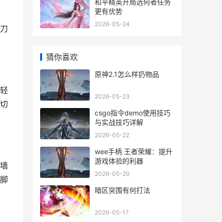
和平精英开局选何者任务
更有优势
2026-05-24
刀
猜你喜欢
原神2.1怎么样扔物品
轻
2026-05-23
切
csgo指令demo使用技巧
与实战技巧详解
2026-05-22
wee手柄 王者荣耀：提升
游戏体验的利器
墙
2026-05-20
脚
暗区突围有何打法
2026-05-17