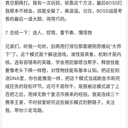
真空期再打。我有一次玩铠，就靠这个方法，最后BOSS打
我根本不掉血，技能全躲了，美滋滋。记住，BOSS战是考
卷的最后一道大题，得用巧劲。
7. 总结一下：选人、控塔、重节奏、懂怪物
兄弟们，听我一句劝，别再用打排位那套硬刚思维玩“大师
下”了。这个模式是个解谜游戏，清怪是表象，机制才是内
核。选有容错率的英雄，学会用防御塔当帮手，释放技能
要像老头下棋一样稳，对怪物技能有基本认知。把这些刻
进DNA里，你也能像我一样，把这个模式当成刷金币和完
成任务的轻松环节。这可不是吹牛，是我被这模式虐了上
百把之后，用掉无数个复活币换来的经验。我是连续三个
赛季王者，平时就爱研究这些娱乐模式的野路子，关注
我，带你少走弯路。