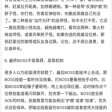
种，赶紧拉开距离，别想着硬刚。第一种是带“反弹护盾”的
胖子怪，你打他，伤害反弹给你，你脆皮英雄自己先没
了。第二种是会“治疗光环”的巫师怪，你半天打不死，它还
一直给周围小怪加血，越拖越难打。看到这两种，集火秒
掉巫师怪，或者风筝胖子怪。如果你选的英雄没位移，那
就赶紧往防御塔或队友身边靠。记住，这不是比谁勇，是
比谁命长。
6. 最终BOSS不是靠莽，是靠机制
很多人以为前面清完就稳了，最后BOSS直接冲上去送。那
BOSS技能一套秒你没商量。打BOSS要看他抬手动作。比
如BOSS举起锤子要砸地，地上会出现红圈，这时候你点个
位移技能或者闪现躲开，别贪那一下输出。BOSS放全屏
AOE的时候，技能框里可能会刷出“护盾”或者“加速”，优先
点这些保命。把输出技能留在BOSS破防或者放完大技能的