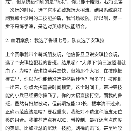
戒”，但系统给你刷的是“斩杀”，你只能干瞪眼。我特么第
一次玩的时候，选了宫本武藏想玩大招流，结果系统疯狂
刷我那个没用的二技能护盾，我当场破防。所以啊，第一
步不是练手速，是选对英雄和技能组合。
2. 血泪案例：我选了鲁班七号，队友选了安琪拉
上个赛季我带个萌新朋友玩，他信誓旦旦说安琪拉会玩，
选了个安琪拉配我的鲁班。结果呢？“大师下”第三波怪潮就
崩了。为啥？安琪拉清兵是快，但她那个大招，在技能框
模式里，你以为你能精准选中然后秒怪？想多了！技能框
一出来，你点大招需要时间锁定，这个时间里，带冲锋技
能的小兵已经把你撞飞了，你的大招直接打空。而我的鲁
班，虽然有扫射被动，但前期技能CD长，根本清不过来。
正确示范应该是啥？要我重来，我绝对不选这种脆皮无位
移的组合。我推荐选点有AOE、带控制、最好还有点肉度
的英雄。比如亚瑟的沉默一技能，刘禅的击飞，甚至程咬