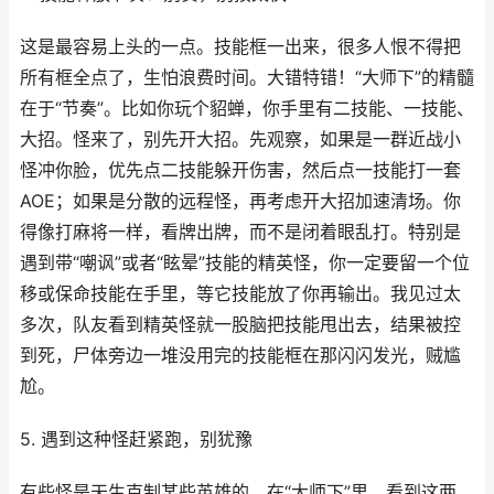
这是最容易上头的一点。技能框一出来，很多人恨不得把
所有框全点了，生怕浪费时间。大错特错！“大师下”的精髓
在于“节奏”。比如你玩个貂蝉，你手里有二技能、一技能、
大招。怪来了，别先开大招。先观察，如果是一群近战小
怪冲你脸，优先点二技能躲开伤害，然后点一技能打一套
AOE；如果是分散的远程怪，再考虑开大招加速清场。你
得像打麻将一样，看牌出牌，而不是闭着眼乱打。特别是
遇到带“嘲讽”或者“眩晕”技能的精英怪，你一定要留一个位
移或保命技能在手里，等它技能放了你再输出。我见过太
多次，队友看到精英怪就一股脑把技能甩出去，结果被控
到死，尸体旁边一堆没用完的技能框在那闪闪发光，贼尴
尬。
5. 遇到这种怪赶紧跑，别犹豫
有些怪是天生克制某些英雄的。在“大师下”里，看到这两