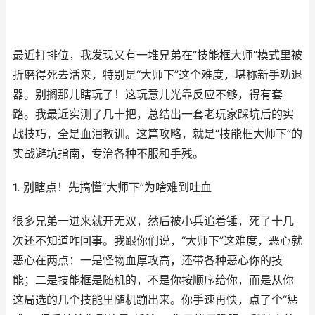
最近打排位，我发现又有一堆兄弟在“技能框大师”模式里被
折磨得死去活来，特别是“大师下”这个难度，堪称新手劝退
器。别搁那儿瞎玩了！这玩意儿光靠反应不够，得有套
路。我最近实测了几十把，总结出一套老玩家踩坑后的实
战技巧，全是血泪教训。这篇攻略，就是“技能框大师下”的
实战避坑指南，专治各种不服和手残。
1. 别瞎点！先搞懂“大师下”为啥难到吐血
很多兄弟一进来就开无双，然后被小兵追着锤，死了十几
次还不知道咋回事。我跟你们说，“大师下”这难度，恶心就
恶心在两点：一是怪物血厚攻高，还带各种恶心你的技
能；二是技能框是随机的，不是你按顺序给你，而是从你
这局选的几个技能里随机蹦出来。你手速再快，点了个“惩