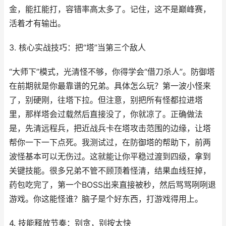
金，能扛能打，容错率高太多了。记住，这不是巅峰赛，
活着才有输出。
3. 核心实战技巧：把“塔”当第三个敌人
“大师下”模式，光清怪不够，你得学会“借刀杀人”。防御塔
在前期就是你最靠谱的兄弟。具体怎么玩？第一波小怪来
了，别硬刚，往塔下拉。但注意，别把所有怪都拉进塔
里，那样塔会过载然后直接没了，你就凉了。正确做法
是，先清远程兵，把近战兵卡在塔攻击范围的边缘，让塔
帮你一下一下点死。我测试过，在防御塔的帮助下，前两
波怪基本可以无伤过。这就能让你平稳过渡到四级，拿到
关键技能。很多兄弟不管不顾顶着怪清，结果血线狂掉，
药包吃完了，第一个BOSS出来直接被秒，然后骂骂咧咧退
游戏。你这能怪谁？脑子是个好东西，打游戏得用上。
4. 技能释放节奏：别贪，别按太快