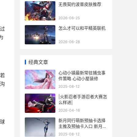
无畏契约波普皮肤推荐
2026-06-25
怎么才可以和平精英联机
过
为
2026-06-28
经典文章
心动小镇最新常驻捕虫事
若
件策略 心动小屋装修
沟
2025-08-12
|火影忍者手游忍者大赛怎
么样进|
2026-04-16
新月同行萌新预抽卡选择
球
主推及预抽卡入口 新月新
月
2025-08-12