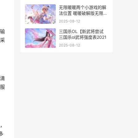
无限暖暖两个小游戏的解
法位置 暖暖破解版无限体
力金币钻石
2025-08-12
输
三国杀OL【新武将尝试
三国杀ol武将强度表2021
采
2025-08-12
清
服
，
多