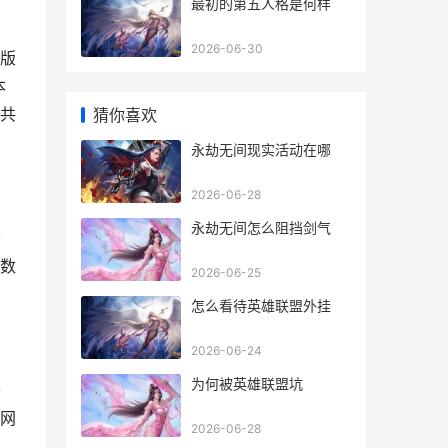
最初的第五人格是何样
2026-06-30
版
本
共
猜你喜欢
永劫无间现实活动在哪
2026-06-28
永劫无间怎么阻挡剑气
会
数
2026-06-25
怎么看待英雄联盟外挂
2026-06-24
为何被英雄联盟坑
并
网
2026-06-28