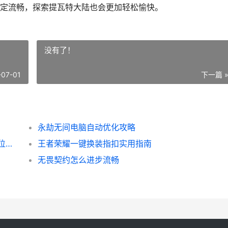
定流畅，探索提瓦特大陆也会更加轻松愉快。
没有了！
-07-01
下一篇 
永劫无间电脑自动优化攻略
卡段位？别怪队友了 从职业视角拆解你的段位瓶颈
王者荣耀一键换装指扣实用指南
无畏契约怎么进步流畅