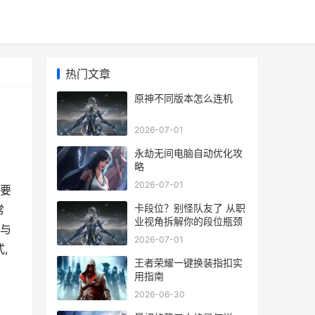
热门文章
原神不同版本怎么连机
2026-07-01
永劫无间电脑自动优化攻
略
2026-07-01
要
卡段位？别怪队友了 从职
常
业视角拆解你的段位瓶颈
与
2026-07-01
,
王者荣耀一键换装指扣实
用指南
2026-06-30