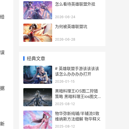
怎么看待英雄联盟外挂
给
2026-06-24
为何被英雄联盟坑
2026-06-28
误
经典文章
# 英雄联盟手游该该该该
该怎么办办办办打开
2026-01-15
据
黑暗料理王iOS图二狩猎
策略 黑暗料理王ios图文
攻略
2025-08-12
物华弥新纯辅/半辅流0致
维纳斯方法细解 物华释义
新
2025-08-12