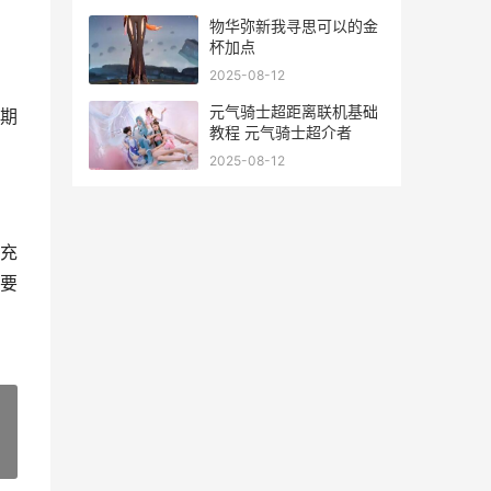
物华弥新我寻思可以的金
杯加点
2025-08-12
元气骑士超距离联机基础
期
教程 元气骑士超介者
2025-08-12
充
要
»