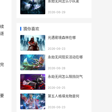
永劫无间怎么小队麦
2026-06-29
续
猜你喜欢
逐
光遇密境森林在哪
2026-06-23
永劫无间现实活动在哪
完
2026-06-28
永劫无间怎么阻挡剑气
2026-06-25
要
第五人格填充物是何
2026-06-23