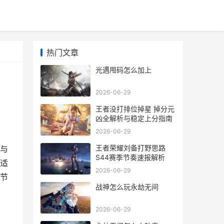
热门文章
光遇甩码怎么加上
2026-06-29
王者没打排位掉星 掉分元
凶全解析与稳定上分指南
2026-06-29
王者荣耀刘备打野思路
与
S44赛季节奏速报解析
适
2026-06-29
节
战神怎么玩永劫无间
2026-06-29