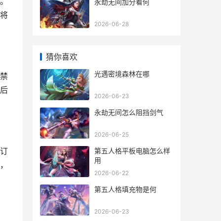
。
永劫无间加分看何
将
2026-06-28
猜你喜欢
光遇密境森林在哪
禁
后
2026-06-23
永劫无间怎么阻挡剑气
2026-06-25
订
第五人格平板电脑怎么样
用
，
2026-06-22
第五人格填充物是何
2026-06-23