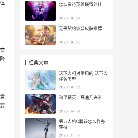
体
怎么看待英雄联盟外挂
2026-06-24
无畏契约波普皮肤推荐
2026-06-25
交
降
经典文章
活下去相对常用的 活下去
任务类型
2025-08-12
意
和平精英上高速几许米
要
2026-04-21
第五人格C牌该怎么样办
获得
2026-01-15