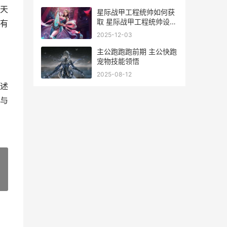
天
星际战甲工程统帅如何获
取 星际战甲工程统帅设计
有
图
2025-12-03
主公跑跑跑前期 主公快跑
宠物技能领悟
2025-08-12
述
与
»