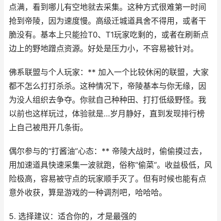
点满，看到哪儿有空地就去采集。这种方式很难第一时间
抢到帝陵，因为速度慢。高级迁城道具舍不得用，或者干
脆没有。基本上只能捡T0、T1玩家吃剩的，或者在刷新点
边上的野地蹭点资源。好处是压力小，不容易被针对。
佛系联盟与个人玩家：** 加入一个比较休闲的联盟，大家
都不怎么打打杀杀。这种情况下，帝陵基本与你无缘，因
为没人组织去争夺。你就自己种种田、打打低级野怪。我
以前也这样玩过，体验就是…岁月静好，直到发现排行榜
上自己被甩开几条街。
偶尔参与的“打酱油”心态：** 帝陵大战时，偷偷摸过去，
用加速道具快速采集一波就跑，俗称“偷菜”。收益极低，风
险极高，容易被守点的玩家顺手灭了。但有时候也能有点
意外收获，算是游戏的一种调剂吧，哈哈哈。
5. 选择建议：适合你的，才是最强的