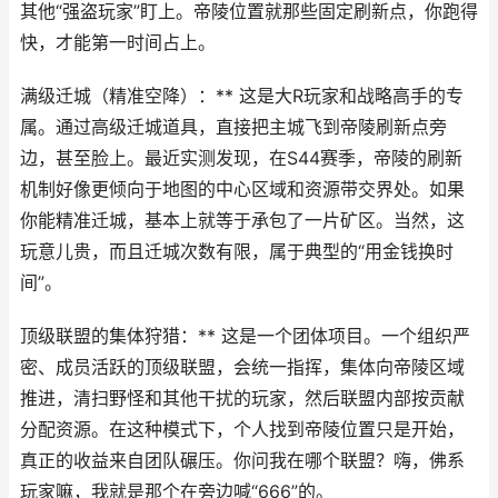
其他“强盗玩家”盯上。帝陵位置就那些固定刷新点，你跑得
快，才能第一时间占上。
满级迁城（精准空降）：** 这是大R玩家和战略高手的专
属。通过高级迁城道具，直接把主城飞到帝陵刷新点旁
边，甚至脸上。最近实测发现，在S44赛季，帝陵的刷新
机制好像更倾向于地图的中心区域和资源带交界处。如果
你能精准迁城，基本上就等于承包了一片矿区。当然，这
玩意儿贵，而且迁城次数有限，属于典型的“用金钱换时
间”。
顶级联盟的集体狩猎：** 这是一个团体项目。一个组织严
密、成员活跃的顶级联盟，会统一指挥，集体向帝陵区域
推进，清扫野怪和其他干扰的玩家，然后联盟内部按贡献
分配资源。在这种模式下，个人找到帝陵位置只是开始，
真正的收益来自团队碾压。你问我在哪个联盟？嗨，佛系
玩家嘛，我就是那个在旁边喊“666”的。