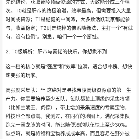
先说结论，获取帝陵顶级资源的方式，大致能分成三个档
次。T0就是肝帝的终极浪漫，效率最高，但需要投入大量
时间或资源；T1是稳健的中间派，大多数活跃玩家都能参
与，收益稳定；T2则是纯粹的佛系随缘法，主打一个“有就
有，没有拉倒”。别急，咱们一个一个掰扯。
2. T0级解析：肝帝与氪佬的快乐，你想象不到
这一档的核心就是“强度”和“效率”拉满，适合想冲榜、想快
速变强的玩家。
高强度采集队：** 这绝对是寻找帝陵高级资源点的第一生
产力。你需要培养至少五队，每队都装上顶级的采集将领
（比如兰陵王、贞德），带上增加采集速度的专属宝物，
科技也全部点满。我测过，在同样的地图上，满配采集队
跑完一圈龙脉的时间，能比随便凑的队伍快上至少30%。
缺点嘛，就是将领和宝物养成成本高，而且容易在野外被