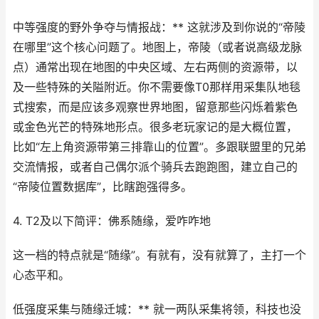
中等强度的野外争夺与情报战：** 这就涉及到你说的“帝陵
在哪里”这个核心问题了。地图上，帝陵（或者说高级龙脉
点）通常出现在地图的中央区域、左右两侧的资源带，以
及一些特殊的关隘附近。你不需要像T0那样用采集队地毯
式搜索，而是应该多观察世界地图，留意那些闪烁着紫色
或金色光芒的特殊地形点。很多老玩家记的是大概位置，
比如“左上角资源带第三排靠山的位置”。多跟联盟里的兄弟
交流情报，或者自己偶尔派个骑兵去跑跑图，建立自己的
“帝陵位置数据库”，比瞎跑强得多。
4. T2及以下简评：佛系随缘，爱咋咋地
这一档的特点就是“随缘”。有就有，没有就算了，主打一个
心态平和。
低强度采集与随缘迁城：** 就一两队采集将领，科技也没