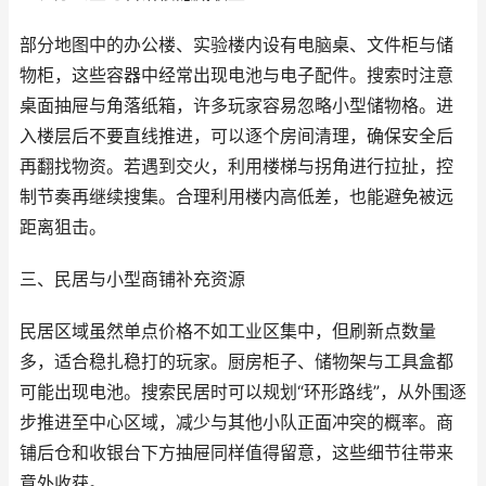
部分地图中的办公楼、实验楼内设有电脑桌、文件柜与储
物柜，这些容器中经常出现电池与电子配件。搜索时注意
桌面抽屉与角落纸箱，许多玩家容易忽略小型储物格。进
入楼层后不要直线推进，可以逐个房间清理，确保安全后
再翻找物资。若遇到交火，利用楼梯与拐角进行拉扯，控
制节奏再继续搜集。合理利用楼内高低差，也能避免被远
距离狙击。
三、民居与小型商铺补充资源
民居区域虽然单点价格不如工业区集中，但刷新点数量
多，适合稳扎稳打的玩家。厨房柜子、储物架与工具盒都
可能出现电池。搜索民居时可以规划“环形路线”，从外围逐
步推进至中心区域，减少与其他小队正面冲突的概率。商
铺后仓和收银台下方抽屉同样值得留意，这些细节往带来
意外收获。