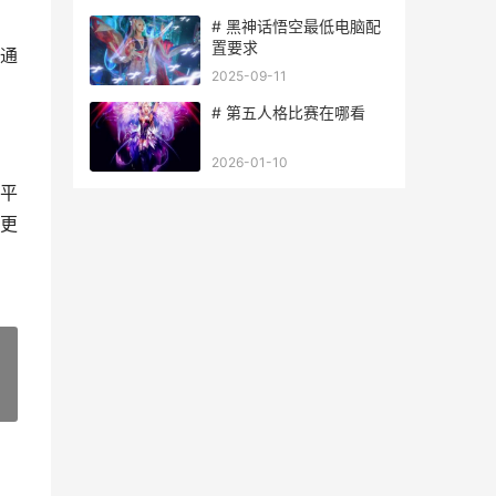
# 黑神话悟空最低电脑配
置要求
通
2025-09-11
# 第五人格比赛在哪看
2026-01-10
平
更
»