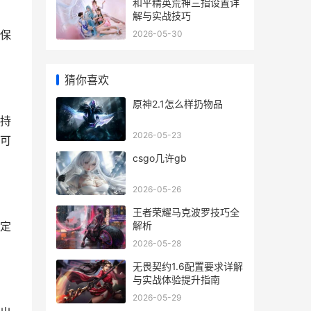
和平精英荒神三指设置详
解与实战技巧
保
2026-05-30
猜你喜欢
原神2.1怎么样扔物品
持
2026-05-23
可
csgo几许gb
2026-05-26
王者荣耀马克波罗技巧全
解析
定
2026-05-28
无畏契约1.6配置要求详解
与实战体验提升指南
2026-05-29