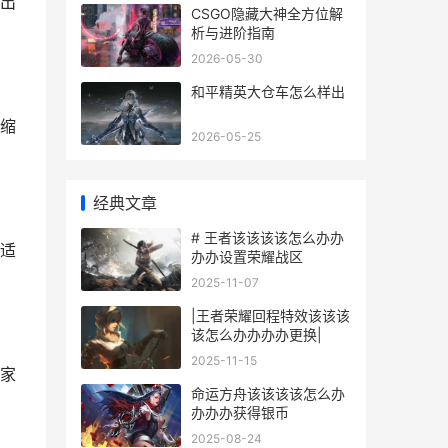
出
CSGO隐藏大神全方位解
析与进阶指南
2026-05-30
和平精英大仓车怎么样出
缩
2026-05-25
经典文章
# 王者该该该该怎么办办
适
办办设置荣耀战区
2025-11-07
|王者荣耀回程特效该该该
该怎么办办办办更换|
2025-11-15
家
命运方舟该该该该怎么办
办办办获得银币
2025-08-24