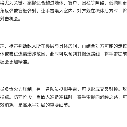
换尤为关键。高抛适合越过墙体、窗户、围栏等障碍，低抛则更
角反弹或窗框弹射，让手雷滚入室内。对方躲在掩体后方时，将
射击机会。
声、枪声判断敌人所在楼层与具体房间，再结合对方可能的走位
体或尝试逃离爆炸范围，此时可以预判其撤退路线，将手雷提前
握会更加精准。
员负责火力压制，另一名队员投掷手雷，可以形成交叉封锁。攻
搜点。防守阶段，当敌人准备冲锋时，将手雷抛向必经之路，可
效消耗，是高水平对局的重要细节。