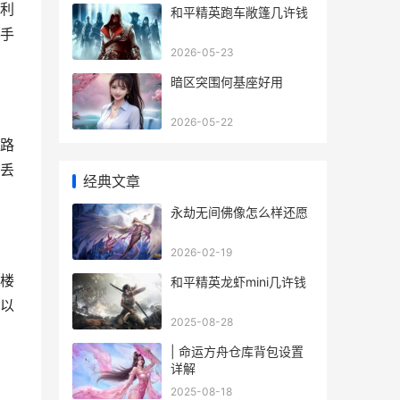
利
和平精英跑车敞篷几许钱
手
2026-05-23
暗区突围何基座好用
2026-05-22
路
丢
经典文章
永劫无间佛像怎么样还愿
2026-02-19
楼
和平精英龙虾mini几许钱
以
2025-08-28
| 命运方舟仓库背包设置
详解
2025-08-18