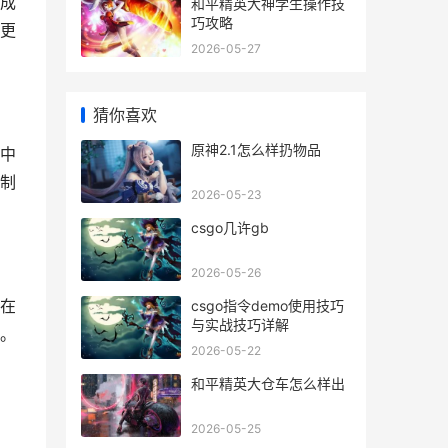
成
和平精英大神学生操作技
巧攻略
更
2026-05-27
猜你喜欢
原神2.1怎么样扔物品
中
制
2026-05-23
csgo几许gb
2026-05-26
在
csgo指令demo使用技巧
与实战技巧详解
。
2026-05-22
和平精英大仓车怎么样出
2026-05-25