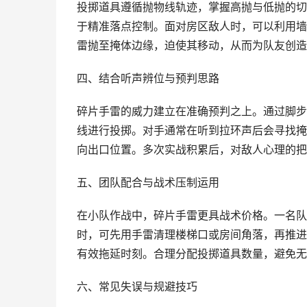
投掷道具遵循抛物线轨迹，掌握高抛与低抛的切
于精准落点控制。面对房区敌人时，可以利用墙
雷抛至掩体边缘，迫使其移动，从而为队友创造
四、结合听声辨位与预判思路
碎片手雷的威力建立在准确预判之上。通过脚步
线进行投掷。对手通常在听到拉环声后会寻找掩
向出口位置。多次实战积累后，对敌人心理的把
五、团队配合与战术压制运用
在小队作战中，碎片手雷更具战术价格。一名队
时，可先用手雷清理楼梯口或房间角落，再推进
有效拖延时刻。合理分配投掷道具数量，避免无
六、常见失误与规避技巧