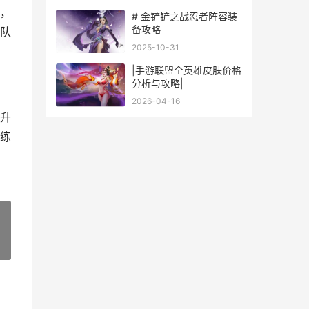
，
# 金铲铲之战忍者阵容装
备攻略
队
2025-10-31
|手游联盟全英雄皮肤价格
分析与攻略|
2026-04-16
升
练
»