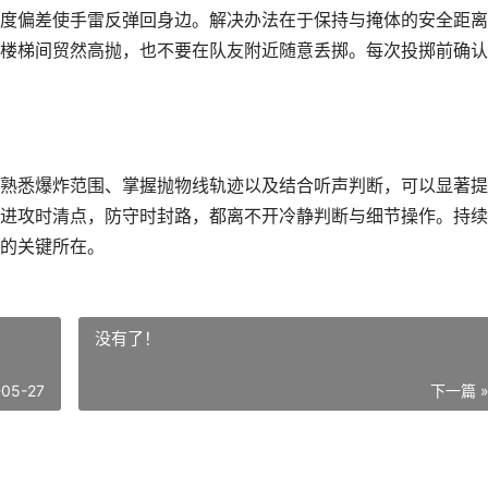
度偏差使手雷反弹回身边。解决办法在于保持与掩体的安全距离
楼梯间贸然高抛，也不要在队友附近随意丢掷。每次投掷前确认
熟悉爆炸范围、掌握抛物线轨迹以及结合听声判断，可以显著提
进攻时清点，防守时封路，都离不开冷静判断与细节操作。持续
的关键所在。
没有了！
-05-27
下一篇 