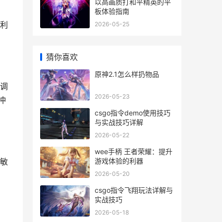
以高画质打和平精英的平
板体验指南
利
2026-05-25
猜你喜欢
原神2.1怎么样扔物品
调
2026-05-23
冲
csgo指令demo使用技巧
与实战技巧详解
2026-05-22
wee手柄 王者荣耀：提升
游戏体验的利器
敏
2026-05-20
csgo指令飞翔玩法详解与
实战技巧
2026-05-18