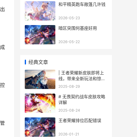
和平精英跑车敞篷几许钱
出
2026-05-23
暗区突围何基座好用
2026-05-22
成
经典文章
| 王者荣耀新皮肤即将上
线，带来全新玩法和惊艳
外观
控
2025-08-29
# 无畏契约战车皮肤攻略
详解
2025-08-24
王者荣耀排位匹配错误
管
2026-01-21