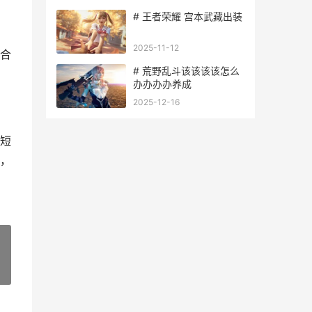
# 王者荣耀 宫本武藏出装
2025-11-12
合
# 荒野乱斗该该该该怎么
办办办办养成
2025-12-16
短
，
»