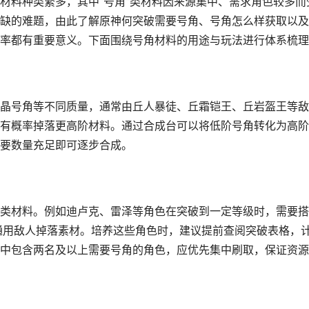
材料种类繁多，其中“号角”类材料因来源集中、需求角色较多而
缺的难题，由此了解原神何突破需要号角、号角怎么样获取以及
率都有重要意义。下面围绕号角材料的用途与玩法进行体系梳理
晶号角等不同质量，通常由丘人暴徒、丘霜铠王、丘岩盔王等敌
有概率掉落更高阶材料。通过合成台可以将低阶号角转化为高阶
要数量充足即可逐步合成。
类材料。例如迪卢克、雷泽等角色在突破到一定等级时，需要搭
为通用敌人掉落素材。培养这些角色时，建议提前查阅突破表格，
中包含两名及以上需要号角的角色，应优先集中刷取，保证资源