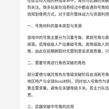
在提瓦特大陆的养成体系中，角色与武器的突破
到关注。很多玩家在培养经过中都会遇到号角短
效规划使用方式，对于提升整体战力与资源利用
一、号角材料的基本类型与来源
游戏中的号角主要分为沉重号角、黑铜号角与黑
掉落。低等级敌人产出基础号角，高等级敌人则
角，由此在前期刷取时无需刻意追求高质量，只
二、需要号角进行角色突破的角色
部分蒙德与璃月角色在等级突破阶段会消耗号角
地区特产与全球Boss材料，同时加入号角作
算总需求量，避免在关键等级卡关。若主力队伍
贯。
三、武器突破中号角的应用