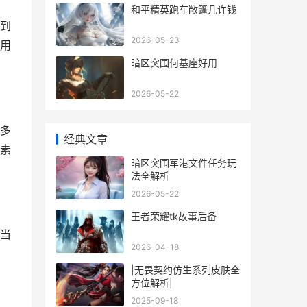
和平精英跑车敞篷几许钱
到
2026-05-23
用
暗区突围何基座好用
2026-05-22
多
经典文章
素
暗区突围军港文件任务玩
法全解析
2026-05-22
王者荣耀tk故事后备
当
2026-04-18
。
|无畏契约仿生系列皮肤全
方位解析|
2025-09-18