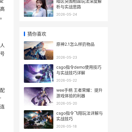
受
暗区突围柏霖玩法深度解
析与实战思路
高
2026-05-24
。
猜你喜欢
原神2.1怎么样扔物品
人
号
2026-05-23
csgo指令demo使用技巧
与实战技巧详解
2026-05-22
配
wee手柄 王者荣耀：提升
游戏体验的利器
计
2026-05-20
连
csgo指令飞翔玩法详解与
实战技巧
2026-05-18