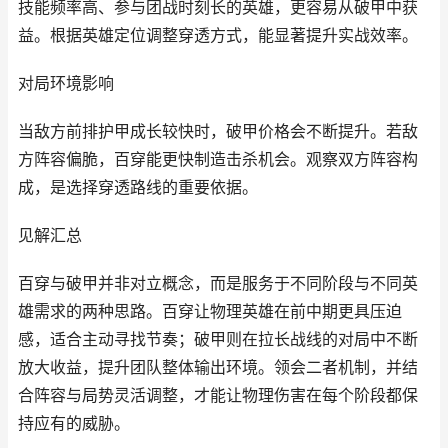
技能频率高、参与团战时刻长的英雄，更容易从破甲中获
益。根据英雄定位调整穿透方式，能显著提升实战效率。
对局环境影响
当敌方前排护甲成长较快时，破甲价格会不断提升。若敌
方阵容偏脆，百穿能更快制造击杀机会。观察双方阵容构
成，是选择穿透路线的重要依据。
见解汇总
百穿与破甲并非对立概念，而是服务于不同阶段与不同英
雄需求的两种思路。百穿让物理英雄在前中期更具压迫
感，适合主动寻找节奏；破甲则在拉长战线的对局中不断
放大收益，提升团队整体输出环境。领会二者机制，并结
合阵容与局势灵活调整，才能让物理伤害在每个阶段都保
持应有的威胁。