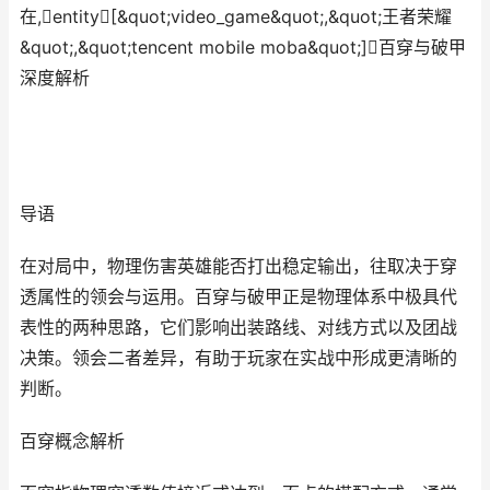
在,entity[&quot;video_game&quot;,&quot;王者荣耀
&quot;,&quot;tencent mobile moba&quot;]百穿与破甲
深度解析
导语
在对局中，物理伤害英雄能否打出稳定输出，往取决于穿
透属性的领会与运用。百穿与破甲正是物理体系中极具代
表性的两种思路，它们影响出装路线、对线方式以及团战
决策。领会二者差异，有助于玩家在实战中形成更清晰的
判断。
百穿概念解析