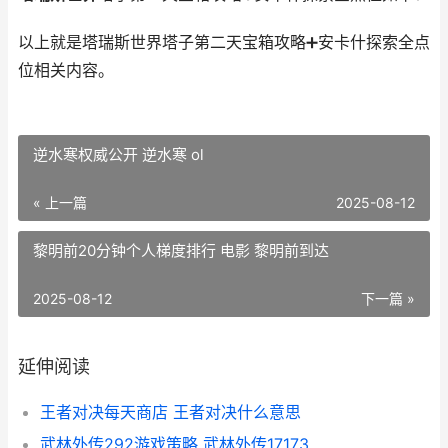
以上就是塔瑞斯世界塔子第二天宝箱攻略➕安卡什探索全点
位相关内容。
逆水寒权威公开 逆水寒 ol
« 上一篇
2025-08-12
黎明前20分钟个人梯度排行 电影 黎明前到达
2025-08-12
下一篇 »
延伸阅读
王者对决每天商店 王者对决什么意思
武林外传292游戏策略 武林外传17173