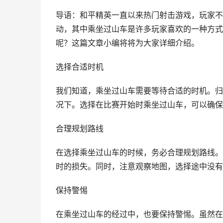
导语：和平精英一直以来热门射击游戏，玩家不
动，其中乘坐过山车是许多玩家喜欢的一种方式
呢？这篇文章小编将将为大家详细介绍。
选择合适时机
我们知道，乘坐过山车需要等待合适的时机。归
况下。选择在比赛开始时乘坐过山车，可以确保
合理规划路线
在选择乘坐过山车的时候，务必合理规划路线。
时的损失。同时，注意观察地图，选择途中没有
保持警惕
在乘坐过山车的经过中，也要保持警惕。虽然在