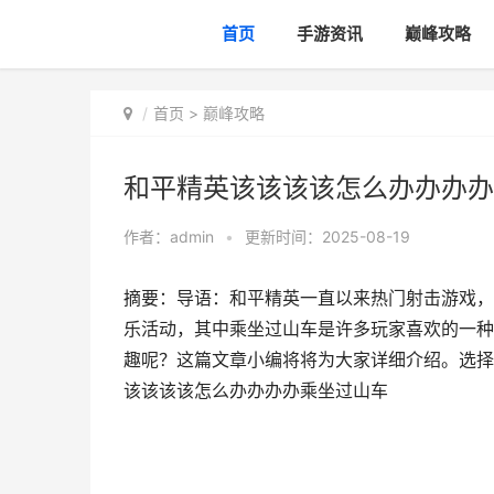
首页
手游资讯
巅峰攻略
首页
>
巅峰攻略
和平精英该该该该怎么办办办办
作者：
admin
•
更新时间：2025-08-19
摘要：导语：和平精英一直以来热门射击游戏，
乐活动，其中乘坐过山车是许多玩家喜欢的一种
趣呢？这篇文章小编将将为大家详细介绍。选择
该该该该怎么办办办办乘坐过山车