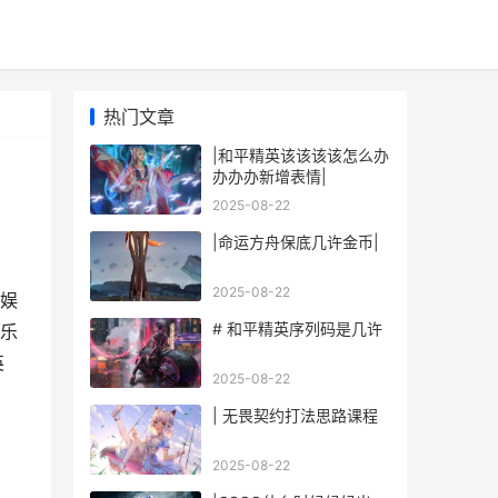
热门文章
|和平精英该该该该怎么办
办办办新增表情|
2025-08-22
|命运方舟保底几许金币|
2025-08-22
娱
# 和平精英序列码是几许
乐
英
2025-08-22
| 无畏契约打法思路课程
2025-08-22