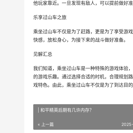
他玩家靠近。一旦发现有敌人，可以提前做好准
乐享过山车之旅
乘坐过山车不仅是为了赶路，更是为了享受游戏
快感，放松身心，为接下来的战斗做好准备。
见解汇总
我们知道，乘坐过山车是一种特殊的游戏体验，
的游戏乐趣。通过选择合适的时机，合理规划路
戏特色。由此，乘坐过山车不仅是为了到达目的
| 和平精英后期有几许内存？
« 上一篇
2025